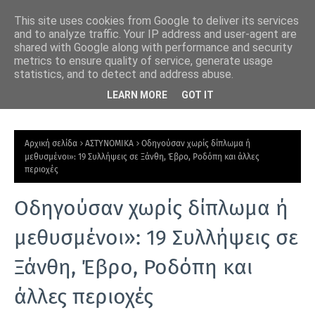
This site uses cookies from Google to deliver its services
and to analyze traffic. Your IP address and user-agent are
shared with Google along with performance and security
metrics to ensure quality of service, generate usage
statistics, and to detect and address abuse.
ιακή
Δημοτικό Κολυμβητήριο Ξάνθης: Αναστολή λειτουργίας όλο
Ξάν
LEARN MORE
GOT IT
τον Αύγουστο για ετήσια συντήρηση
γρ
Ε
Π
Αρχική σελίδα
ΑΣΤΥΝΟΜΙΚΑ
Οδηγούσαν χωρίς δίπλωμα ή
Ι
μεθυσμένοι»: 19 Συλλήψεις σε Ξάνθη, Έβρο, Ροδόπη και άλλες
περιοχές
Κ
Α
Οδηγούσαν χωρίς δίπλωμα ή
Ι
μεθυσμένοι»: 19 Συλλήψεις σε
Ρ
Ο
Ξάνθη, Έβρο, Ροδόπη και
Τ
άλλες περιοχές
Η