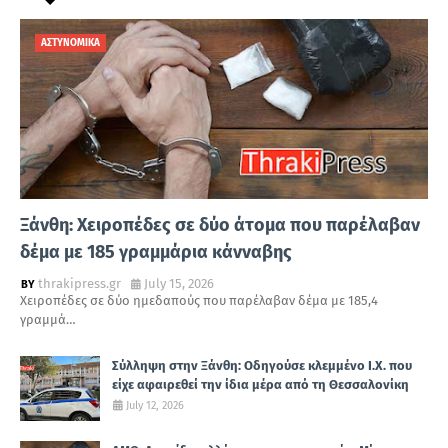
ΑΣΤΥΝΟΜΙΚΑ
Ξάνθη: Χειροπέδες σε δύο άτομα που παρέλαβαν
δέμα με 185 γραμμάρια κάνναβης
thrakipress.gr
July 15, 2026
Χειροπέδες σε δύο ημεδαπούς που παρέλαβαν δέμα με 185,4
γραμμά…
Σύλληψη στην Ξάνθη: Οδηγούσε κλεμμένο Ι.Χ. που
είχε αφαιρεθεί την ίδια μέρα από τη Θεσσαλονίκη
July 12, 2026