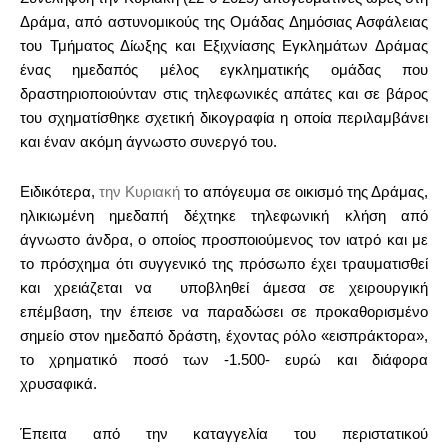
Δράμα, από αστυνομικούς της Ομάδας Δημόσιας Ασφάλειας
του Τμήματος Δίωξης και Εξιχνίασης Εγκλημάτων Δράμας
ένας ημεδαπός μέλος εγκληματικής ομάδας που
δραστηριοποιούνταν στις τηλεφωνικές απάτες και σε βάρος
του σχηματίσθηκε σχετική δικογραφία η οποία περιλαμβάνει
και έναν ακόμη άγνωστο συνεργό του.
Ειδικότερα,
την Κυριακή
το απόγευμα σε οικισμό της Δράμας,
ηλικιωμένη ημεδαπή δέχτηκε τηλεφωνική κλήση από
άγνωστο άνδρα, ο οποίος προσποιούμενος τον ιατρό και με
το πρόσχημα ότι συγγενικό της πρόσωπο έχει τραυματισθεί
και χρειάζεται να
υποβληθεί άμεσα σε χειρουργική
επέμβαση,
την έπεισε να παραδώσει
σε προκαθορισμένο
σημείο στον ημεδαπό δράστη, έχοντας ρόλο «εισπράκτορα»,
το χρηματικό ποσό των -1.500- ευρώ και διάφορα
χρυσαφικά.
Έπειτα από την καταγγελία του περιστατικού