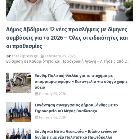
Δήμος Αβδήρων: 12 νέες προσλήψεις με δίμηνες
συμβάσεις για το 2026 – Όλες οι ειδικότητες και
οι προθεσμίες
thrakipress.gr
February 28, 2026
Ενίσχυση σε Καθαριότητα και Προσχολική Αγωγή – Αιτήσεις από 2 …
Ξάνθη: Πολιτική θύελλα για το ατύχημα με
απορριμματοφόρο – Καταγγελία για οδηγό χωρίς
άδεια
February 05, 2026
Συνάντηση συνεργασίας Δήμου Ξάνθης με το
Γηροκομείο «Ο Μέγας Βασίλειος»
February 04, 2026
Ξάνθη και Νότια Λευκωσία – Ιδάλιο ενώνουν
δυνάμεις με νέο Πολιτιστικό Πρωτόκολλο