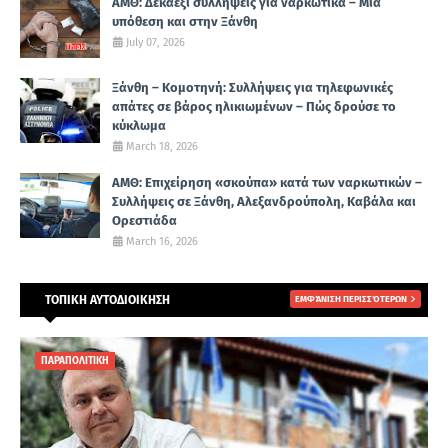
ΑΜΘ: Δεκαέξι συλλήψεις για ναρκωτικά – Μία
υπόθεση και στην Ξάνθη
July 07, 2026
Ξάνθη – Κομοτηνή: Συλλήψεις για τηλεφωνικές
απάτες σε βάρος ηλικιωμένων – Πώς δρούσε το
κύκλωμα
March 18, 2026
ΑΜΘ: Επιχείρηση «σκούπα» κατά των ναρκωτικών –
Συλλήψεις σε Ξάνθη, Αλεξανδρούπολη, Καβάλα και
Ορεστιάδα
March 16, 2026
ΤΟΠΙΚΗ ΑΥΤΟΔΙΟΙΚΗΣΗ
ΕΜΦΆΝΙΣΗ ΠΕΡΙΣΣΌΤΕΡΩΝ
ΠΑΡΑΠΟΛΙΤΙΚΗ