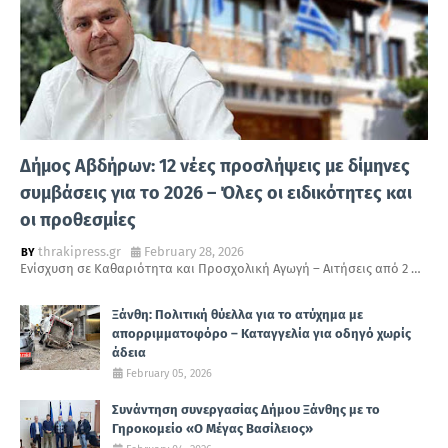
Δήμος Αβδήρων: 12 νέες προσλήψεις με δίμηνες
συμβάσεις για το 2026 – Όλες οι ειδικότητες και
οι προθεσμίες
thrakipress.gr
February 28, 2026
Ενίσχυση σε Καθαριότητα και Προσχολική Αγωγή – Αιτήσεις από 2 …
Ξάνθη: Πολιτική θύελλα για το ατύχημα με
απορριμματοφόρο – Καταγγελία για οδηγό χωρίς
άδεια
February 05, 2026
Συνάντηση συνεργασίας Δήμου Ξάνθης με το
Γηροκομείο «Ο Μέγας Βασίλειος»