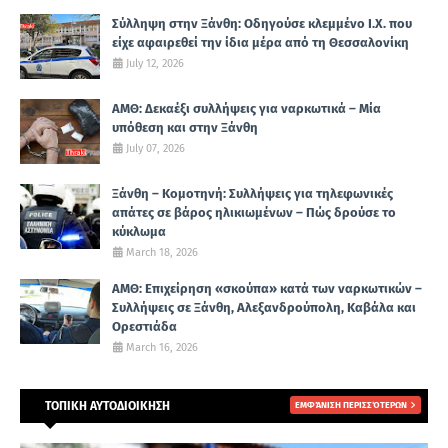
Σύλληψη στην Ξάνθη: Οδηγούσε κλεμμένο Ι.Χ. που
είχε αφαιρεθεί την ίδια μέρα από τη Θεσσαλονίκη
July 12, 2026
ΑΜΘ: Δεκαέξι συλλήψεις για ναρκωτικά – Μία
υπόθεση και στην Ξάνθη
July 07, 2026
Ξάνθη – Κομοτηνή: Συλλήψεις για τηλεφωνικές
απάτες σε βάρος ηλικιωμένων – Πώς δρούσε το
κύκλωμα
March 18, 2026
ΑΜΘ: Επιχείρηση «σκούπα» κατά των ναρκωτικών –
Συλλήψεις σε Ξάνθη, Αλεξανδρούπολη, Καβάλα και
Ορεστιάδα
March 16, 2026
ΤΟΠΙΚΗ ΑΥΤΟΔΙΟΙΚΗΣΗ
ΕΜΦΆΝΙΣΗ ΠΕΡΙΣΣΌΤΕΡΩΝ