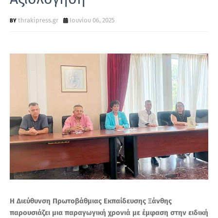
Τ
Α
thrakipress.gr
Ιουνίου 06, 2025
Η Διεύθυνση Πρωτοβάθμιας Εκπαίδευσης Ξάνθης
παρουσιάζει μια παραγωγική χρονιά με έμφαση στην ειδική