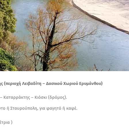
ης (περιοχή Λειβαδίτη – Δασικού Χωριού Ερυμάνθου)
– Καταρράκτης – Κιόσκι (δρόμος).
το ή Σταυρούπολη, για φαγητό ή καφέ.
έτρια )