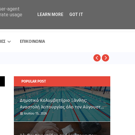
user-agent
erate usage
LEARN MORE
GOT IT
ΙΕΣ
ΕΠΙΚΟΙΝΩΝΙΑ
ΑΣΤΥΝΟΜΙΚΑ
POPULAR POST
Δημοτικό Κολυμβητήριο Ξάνθης:
Αναστολή λειτουργίας όλο τον Αύγουστο
για ετήσια συντήρηση
Ιουλίου 15, 2026