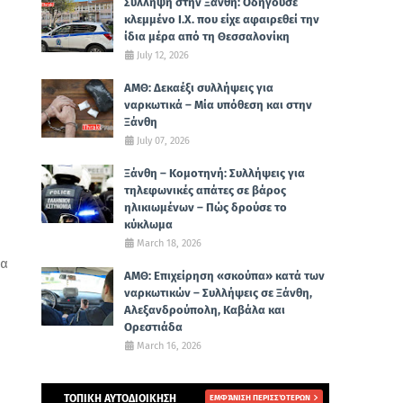
Σύλληψη στην Ξάνθη: Οδηγούσε
κλεμμένο Ι.Χ. που είχε αφαιρεθεί την
ίδια μέρα από τη Θεσσαλονίκη
July 12, 2026
ΑΜΘ: Δεκαέξι συλλήψεις για
ναρκωτικά – Μία υπόθεση και στην
Ξάνθη
July 07, 2026
Ξάνθη – Κομοτηνή: Συλλήψεις για
τηλεφωνικές απάτες σε βάρος
ηλικιωμένων – Πώς δρούσε το
κύκλωμα
March 18, 2026
ία
ΑΜΘ: Επιχείρηση «σκούπα» κατά των
ναρκωτικών – Συλλήψεις σε Ξάνθη,
Αλεξανδρούπολη, Καβάλα και
Ορεστιάδα
March 16, 2026
ΤΟΠΙΚΗ ΑΥΤΟΔΙΟΙΚΗΣΗ
ΕΜΦΆΝΙΣΗ ΠΕΡΙΣΣΌΤΕΡΩΝ