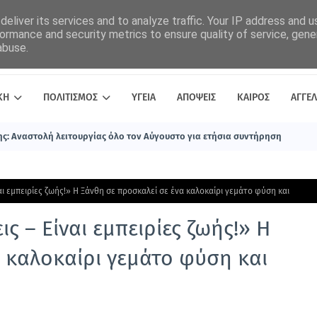
eliver its services and to analyze traffic. Your IP address and 
ormance and security metrics to ensure quality of service, gen
abuse.
ΚΗ
ΠΟΛΙΤΙΣΜΟΣ
ΥΓΕΙΑ
ΑΠΟΨΕΙΣ
ΚΑΙΡΟΣ
ΑΓΓΕΛ
ς: Αναστολή λειτουργίας όλο τον Αύγουστο για ετήσια συντήρηση
αι εμπειρίες ζωής!» Η Ξάνθη σε προσκαλεί σε ένα καλοκαίρι γεμάτο φύση και
ς – Είναι εμπειρίες ζωής!» Η
 καλοκαίρι γεμάτο φύση και