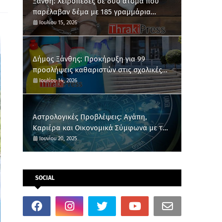
Ξάνθη: Χειροπέδες σε δύο άτομα που
παρέλαβαν δέμα με 185 γραμμάρια
κάνναβης
Ιουλίου 15, 2026
Δήμος Ξάνθης: Προκήρυξη για 99
προσλήψεις καθαριστών στις σχολικές
μονάδες
Ιουλίου 14, 2026
Αστρολογικές Προβλέψεις: Αγάπη,
Καριέρα και Οικονομικά Σύμφωνα με το
Ζώδιό σου
Ιουνίου 20, 2025
SOCIAL