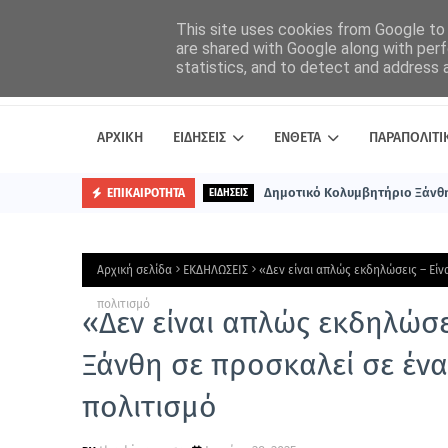
This site uses cookies from Google to d
are shared with Google along with perf
statistics, and to detect and address 
ΑΡΧΙΚΗ
ΕΙΔΗΣΕΙΣ
ΕΝΘΕΤΑ
ΠΑΡΑΠΟΛΙΤΙ
Δημοτικό Κολυμβητήριο Ξάνθη
ΕΠΙΚΑΙΡΟΤΗΤΑ
ΕΙΔΗΣΕΙΣ
Αρχική σελίδα
ΕΚΔΗΛΩΣΕΙΣ
«Δεν είναι απλώς εκδηλώσεις – Είν
πολιτισμό
«Δεν είναι απλώς εκδηλώσει
Ξάνθη σε προσκαλεί σε ένα
πολιτισμό