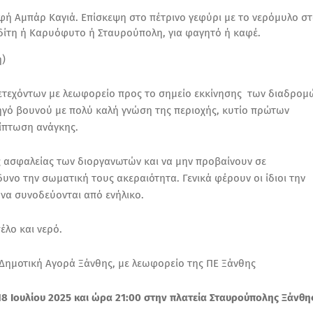
φή Αμπάρ Καγιά. Επίσκεψη στο πέτρινο γεφύρι με το νερόμυλο σ
ίτη ή Καρυόφυτο ή Σταυρούπολη, για φαγητό ή καφέ.
η)
μετεχόντων με λεωφορείο προς το σημείο εκκίνησης των διαδρομ
δηγό βουνού με πολύ καλή γνώση της περιοχής, κυτίο πρώτων
ίπτωση ανάγκης.
ις ασφαλείας των διοργανωτών και να μην προβαίνουν σε
υνο την σωματική τους ακεραιότητα. Γενικά φέρουν οι ίδιοι την
ι να συνοδεύονται από ενήλικο.
έλο και νερό.
 Δημοτική Αγορά Ξάνθης, με λεωφορείο της ΠΕ Ξάνθης
18 Ιουλίου 2025 και ώρα 21:00 στην πλατεία Σταυρούπολης Ξάνθη