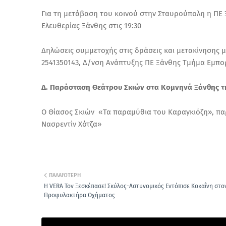
Για τη μετάβαση του κοινού στην Σταυρούπολη η ΠΕ
Ελευθερίας Ξάνθης στις 19:30
Δηλώσεις συμμετοχής στις δράσεις και μετακίνησης 
2541350143, Δ/νση Ανάπτυξης ΠΕ Ξάνθης Τμήμα Εμπορ
Δ. Παράσταση Θεάτρου Σκιών στα Κομνηνά Ξάνθης τη
Ο Θίασος Σκιών «Τα παραμύθια του Καραγκιόζη», παρ
Νασρεντίν Χότζα»
ΠΑΛΑΙΌΤΕΡΗ
Η VERA Τον Ξεσκέπασε! Σκύλος-Αστυνομικός Εντόπισε Κοκαΐνη στο
Προφυλακτήρα Οχήματος