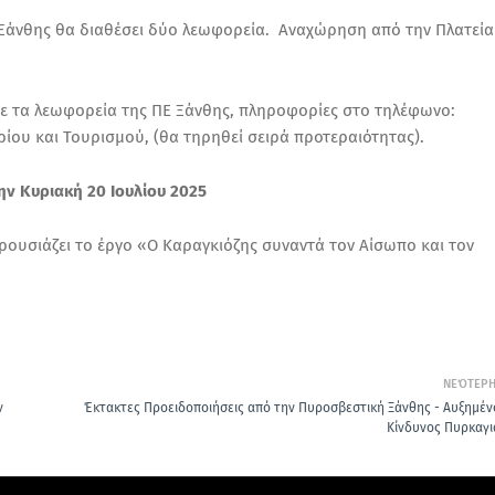
 Ξάνθης θα διαθέσει δύο λεωφορεία. Αναχώρηση από την Πλατεία
με τα λεωφορεία της ΠΕ Ξάνθης, πληροφορίες στο τηλέφωνο:
ίου και Τουρισμού, (θα τηρηθεί σειρά προτεραιότητας).
ν Κυριακή 20 Ιουλίου 2025
ουσιάζει το έργο «Ο Καραγκιόζης συναντά τον Αίσωπο και τον
ΝΕΌΤΕΡ
ν
Έκτακτες Προειδοποιήσεις από την Πυροσβεστική Ξάνθης - Αυξημέν
Κίνδυνος Πυρκαγι