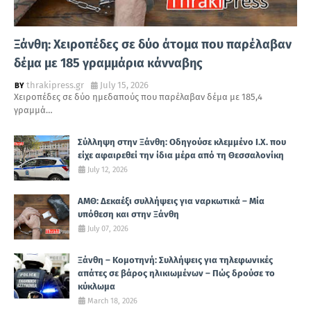
Ξάνθη: Χειροπέδες σε δύο άτομα που παρέλαβαν
δέμα με 185 γραμμάρια κάνναβης
thrakipress.gr
July 15, 2026
Χειροπέδες σε δύο ημεδαπούς που παρέλαβαν δέμα με 185,4
γραμμά…
Σύλληψη στην Ξάνθη: Οδηγούσε κλεμμένο Ι.Χ. που
είχε αφαιρεθεί την ίδια μέρα από τη Θεσσαλονίκη
July 12, 2026
ΑΜΘ: Δεκαέξι συλλήψεις για ναρκωτικά – Μία
υπόθεση και στην Ξάνθη
July 07, 2026
Ξάνθη – Κομοτηνή: Συλλήψεις για τηλεφωνικές
απάτες σε βάρος ηλικιωμένων – Πώς δρούσε το
κύκλωμα
March 18, 2026