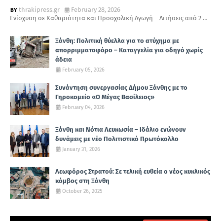
thrakipress.gr
February 28, 2026
Ενίσχυση σε Καθαριότητα και Προσχολική Αγωγή – Αιτήσεις από 2 …
Ξάνθη: Πολιτική θύελλα για το ατύχημα με
απορριμματοφόρο – Καταγγελία για οδηγό χωρίς
άδεια
February 05, 2026
Συνάντηση συνεργασίας Δήμου Ξάνθης με το
Γηροκομείο «Ο Μέγας Βασίλειος»
February 04, 2026
Ξάνθη και Νότια Λευκωσία – Ιδάλιο ενώνουν
δυνάμεις με νέο Πολιτιστικό Πρωτόκολλο
January 31, 2026
Λεωφόρος Στρατού: Σε τελική ευθεία ο νέος κυκλικός
κόμβος στη Ξάνθη
October 26, 2025