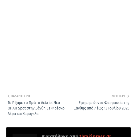
ΠΑΛΑΙΌΤΕΡΗ
ΝΕΌΤΕΡΗ
Το Ρίξαμε το Πρώτο Δελτίο! Νέο
Εφημερεύοντα Φαρμακεία της
ΟΠΑΠ Spot στην Ξάνθη με Φρέσκο
Ξάνθης από 7 έως 13 Ιουλίου 2025
Αέρα και Χαμόγελα
Αναρτήθηκε από
thrakipress.gr