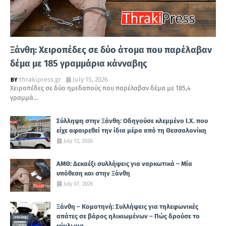
Ξάνθη: Χειροπέδες σε δύο άτομα που παρέλαβαν
δέμα με 185 γραμμάρια κάνναβης
thrakipress.gr
July 15, 2026
Χειροπέδες σε δύο ημεδαπούς που παρέλαβαν δέμα με 185,4
γραμμά…
Σύλληψη στην Ξάνθη: Οδηγούσε κλεμμένο Ι.Χ. που
είχε αφαιρεθεί την ίδια μέρα από τη Θεσσαλονίκη
July 12, 2026
ΑΜΘ: Δεκαέξι συλλήψεις για ναρκωτικά – Μία
υπόθεση και στην Ξάνθη
July 07, 2026
Ξάνθη – Κομοτηνή: Συλλήψεις για τηλεφωνικές
απάτες σε βάρος ηλικιωμένων – Πώς δρούσε το
κύκλωμα