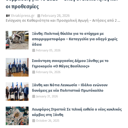
οι προθεσμίες
thrakipress.gr
February 28, 2026
Ενίσχυση σε Καθαριότητα και Προσχολική Αγωγή – Αιτήσεις από 2 …
Ξάνθη: Πολιτική θύελλα για το ατύχημα με
απορριμματοφόρο – Καταγγελία για οδηγό χωρίς
άδεια
February 05, 2026
Συνάντηση συνεργασίας Δήμου Ξάνθης με το
Γηροκομείο «Ο Μέγας Βασίλειος»
February 04, 2026
Ξάνθη και Νότια Λευκωσία – Ιδάλιο ενώνουν
δυνάμεις με νέο Πολιτιστικό Πρωτόκολλο
January 31, 2026
Λεωφόρος Στρατού: Σε τελική ευθεία ο νέος κυκλικός
κόμβος στη Ξάνθη
October 26, 2025