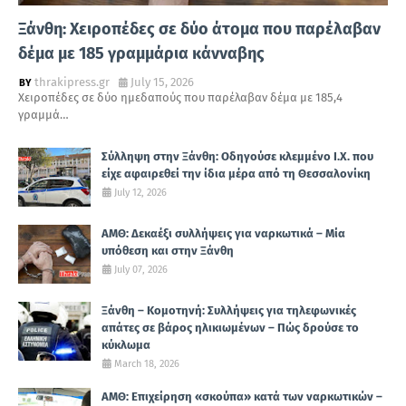
Ξάνθη: Χειροπέδες σε δύο άτομα που παρέλαβαν
δέμα με 185 γραμμάρια κάνναβης
thrakipress.gr
July 15, 2026
Χειροπέδες σε δύο ημεδαπούς που παρέλαβαν δέμα με 185,4
γραμμά…
Σύλληψη στην Ξάνθη: Οδηγούσε κλεμμένο Ι.Χ. που
είχε αφαιρεθεί την ίδια μέρα από τη Θεσσαλονίκη
July 12, 2026
ΑΜΘ: Δεκαέξι συλλήψεις για ναρκωτικά – Μία
υπόθεση και στην Ξάνθη
July 07, 2026
Ξάνθη – Κομοτηνή: Συλλήψεις για τηλεφωνικές
απάτες σε βάρος ηλικιωμένων – Πώς δρούσε το
κύκλωμα
March 18, 2026
ΑΜΘ: Επιχείρηση «σκούπα» κατά των ναρκωτικών –