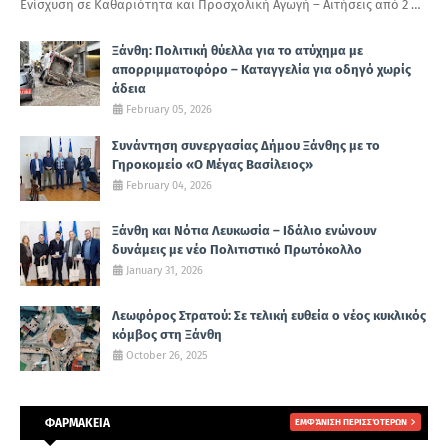
Ενίσχυση σε Καθαριότητα και Προσχολική Αγωγή – Αιτήσεις από 2 …
Ξάνθη: Πολιτική θύελλα για το ατύχημα με
απορριμματοφόρο – Καταγγελία για οδηγό χωρίς
άδεια
February 05, 2026
Συνάντηση συνεργασίας Δήμου Ξάνθης με το
Γηροκομείο «Ο Μέγας Βασίλειος»
February 04, 2026
Ξάνθη και Νότια Λευκωσία – Ιδάλιο ενώνουν
δυνάμεις με νέο Πολιτιστικό Πρωτόκολλο
January 31, 2026
Λεωφόρος Στρατού: Σε τελική ευθεία ο νέος κυκλικός
κόμβος στη Ξάνθη
October 26, 2025
ΦΑΡΜΑΚΕΙΑ
ΕΜΦΆΝΙΣΗ ΠΕΡΙΣΣΌΤΕΡΩΝ