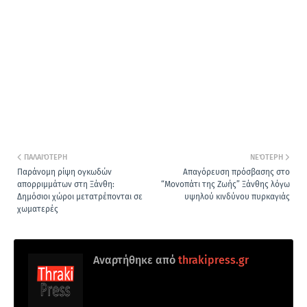
ΠΑΛΑΙΌΤΕΡΗ
ΝΕΌΤΕΡΗ
Παράνομη ρίψη ογκωδών
Απαγόρευση πρόσβασης στο
απορριμμάτων στη Ξάνθη:
“Μονοπάτι της Ζωής” Ξάνθης λόγω
Δημόσιοι χώροι μετατρέπονται σε
υψηλού κινδύνου πυρκαγιάς
χωματερές
Αναρτήθηκε από
thrakipress.gr