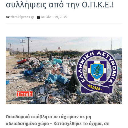
συλλήψεις από την Ο.Π.Κ.Ε.!
Τ
Α
thrakipress.gr
Ιουλίου 19, 2025
Οικοδομικά απόβλητα πετάχτηκαν σε μη
αδειοδοτημένο χώρο – Κατασχέθηκε το όχημα, σε