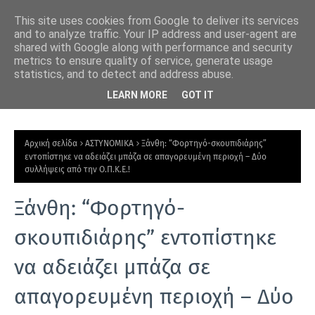
This site uses cookies from Google to deliver its services
and to analyze traffic. Your IP address and user-agent are
shared with Google along with performance and security
metrics to ensure quality of service, generate usage
statistics, and to detect and address abuse.
ιακή
Δημοτικό Κολυμβητήριο Ξάνθης: Αναστολή λειτουργίας όλο
Ξάν
LEARN MORE
GOT IT
τον Αύγουστο για ετήσια συντήρηση
γρ
Ε
Π
Αρχική σελίδα
ΑΣΤΥΝΟΜΙΚΑ
Ξάνθη: “Φορτηγό-σκουπιδιάρης”
Ι
εντοπίστηκε να αδειάζει μπάζα σε απαγορευμένη περιοχή – Δύο
συλλήψεις από την Ο.Π.Κ.Ε.!
Κ
Α
Ξάνθη: “Φορτηγό-
Ι
σκουπιδιάρης” εντοπίστηκε
Ρ
Ο
να αδειάζει μπάζα σε
Τ
απαγορευμένη περιοχή – Δύο
Η