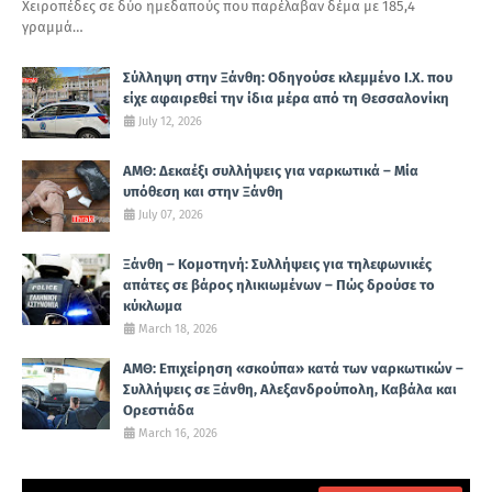
Χειροπέδες σε δύο ημεδαπούς που παρέλαβαν δέμα με 185,4
γραμμά…
Σύλληψη στην Ξάνθη: Οδηγούσε κλεμμένο Ι.Χ. που
είχε αφαιρεθεί την ίδια μέρα από τη Θεσσαλονίκη
July 12, 2026
ΑΜΘ: Δεκαέξι συλλήψεις για ναρκωτικά – Μία
υπόθεση και στην Ξάνθη
July 07, 2026
Ξάνθη – Κομοτηνή: Συλλήψεις για τηλεφωνικές
απάτες σε βάρος ηλικιωμένων – Πώς δρούσε το
κύκλωμα
March 18, 2026
ΑΜΘ: Επιχείρηση «σκούπα» κατά των ναρκωτικών –
Συλλήψεις σε Ξάνθη, Αλεξανδρούπολη, Καβάλα και
Ορεστιάδα
March 16, 2026