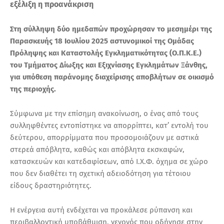
εξέλιξη η προανάκριση
Στη σύλληψη δύο ημεδαπών προχώρησαν το μεσημέρι της
Παρασκευής 18 Ιουλίου 2025 αστυνομικοί της Ομάδας
Πρόληψης και Καταστολής Εγκληματικότητας (Ο.Π.Κ.Ε.)
του Τμήματος Δίωξης και Εξιχνίασης Εγκλημάτων Ξάνθης,
για υπόθεση παράνομης διαχείρισης αποβλήτων σε οικισμό
της περιοχής.
Σύμφωνα με την επίσημη ανακοίνωση, ο ένας από τους
συλληφθέντες εντοπίστηκε να απορρίπτει, κατ’ εντολή του
δεύτερου, απορρίμματα που προσομοιάζουν με αστικά
στερεά απόβλητα, καθώς και απόβλητα εκσκαφών,
κατασκευών και κατεδαφίσεων, από Ι.Χ.Φ. όχημα σε χώρο
που δεν διαθέτει τη σχετική αδειοδότηση για τέτοιου
είδους δραστηριότητες.
Η ενέργεια αυτή ενδέχεται να προκάλεσε ρύπανση και
περιβαλλοντική υποβάθμιση, γεγονός που οδήγησε στην