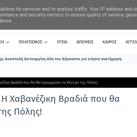
eliver its services and to analyze traffic. Your IP address and 
ormance and security metrics to ensure quality of service, gen
abuse.
ΚΗ
ΠΟΛΙΤΙΣΜΟΣ
ΥΓΕΙΑ
ΑΠΟΨΕΙΣ
ΚΑΙΡΟΣ
ΑΓΓΕΛ
ς: Αναστολή λειτουργίας όλο τον Αύγουστο για ετήσια συντήρηση
νέζικη Βραδιά που θα Μεταμορφώσει το Κέντρο της Πόλης!
 Η Χαβανέζικη Βραδιά που θα
ης Πόλης!