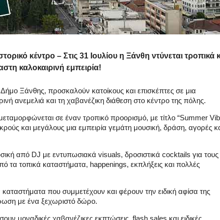
στορικό κέντρο – Στις 31 Ιουλίου η Ξάνθη ντύνεται τροπικά κ
αστη καλοκαιρινή εμπειρία!
Δήμο Ξάνθης, προσκαλούν κατοίκους και επισκέπτες σε μια
ινή ανεμελιά και τη χαβανέζικη διάθεση στο κέντρο της πόλης.
ς μεταμορφώνεται σε έναν τροπικό προορισμό, με τίτλο “Summer Vi
ρούς και μεγάλους μια εμπειρία γεμάτη μουσική, δράση, αγορές κ
ική από DJ με εντυπωσιακά visuals, δροσιστικά cocktails για τους
ς από τα τοπικά καταστήματα, happenings, εκπλήξεις και πολλές
 καταστήματα που συμμετέχουν και φέρουν την ειδική αφίσα της
ρωση με ένα ξεχωριστό δώρο.
ν μοναδικές χαβανέζικες εκπτώσεις, flash sales και ειδικές