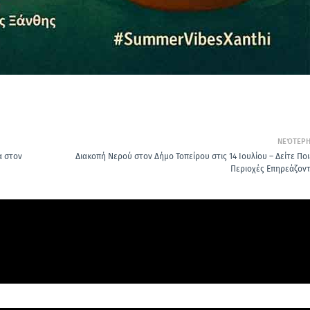
ΝΕΌΤΕΡ
α στον
Διακοπή Νερού στον Δήμο Τοπείρου στις 14 Ιουλίου – Δείτε Ποι
Περιοχές Επηρεάζοντ