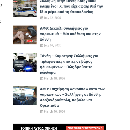
Σύλληψη στην Ξάνθη: Οδηγούσε
α
κλεμμένο Ι.Χ. που είχε αφαιρεθεί την
ίδια μέρα από τη Θεσσαλονίκη
July 12, 2026
ς,
ΑΜΘ: Δεκαέξι συλλήψεις για
ναρκωτικά – Μία υπόθεση και στην
Ξάνθη
July 07, 2026
Ξάνθη – Κομοτηνή: Συλλήψεις για
τηλεφωνικές απάτες σε βάρος
ηλικιωμένων – Πώς δρούσε το
κύκλωμα
March 18, 2026
ΑΜΘ: Επιχείρηση «σκούπα» κατά των
ναρκωτικών – Συλλήψεις σε Ξάνθη,
Αλεξανδρούπολη, Καβάλα και
Ορεστιάδα
March 16, 2026
ΤΟΠΙΚΗ ΑΥΤΟΔΙΟΙΚΗΣΗ
ΕΜΦΆΝΙΣΗ ΠΕΡΙΣΣΌΤΕΡΩΝ