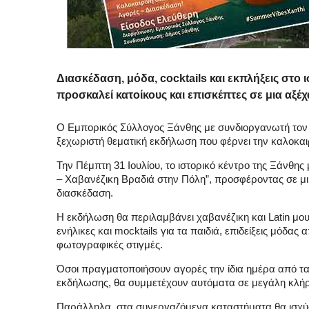
Διασκέδαση, μόδα, cocktails και εκπλήξεις στο ι
προσκαλεί κατοίκους και επισκέπτες σε μια αξέχ
Ο Εμπορικός Σύλλογος Ξάνθης με συνδιοργανωτή τον 
ξεχωριστή θεματική εκδήλωση που φέρνει την καλοκαιρ
Την Πέμπτη 31 Ιουλίου, το ιστορικό κέντρο της Ξάνθη
– Χαβανέζικη Βραδιά στην Πόλη”, προσφέροντας σε μικ
διασκέδαση.
Η εκδήλωση θα περιλαμβάνει χαβανέζικη και Latin μουσ
ενήλικες και mocktails για τα παιδιά, επιδείξεις μόδα
φωτογραφικές στιγμές.
Όσοι πραγματοποιήσουν αγορές την ίδια ημέρα από τα
εκδήλωσης, θα συμμετέχουν αυτόματα σε μεγάλη κλή
Παράλληλα, στα συνεργαζόμενα καταστήματα θα ισχύσου