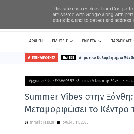
This site uses cookies from Google to d
are shared with Google along with perf
statistics, and to detect and address 
ΑΡΧΙΚΗ
ΕΙΔΗΣΕΙΣ
ΕΝΘΕΤΑ
ΠΑΡΑΠΟΛΙΤΙ
Δημοτικό Κολυμβητήριο Ξάνθη
ΕΠΙΚΑΙΡΟΤΗΤΑ
ΕΙΔΗΣΕΙΣ
Αρχική σελίδα
ΕΚΔΗΛΩΣΕΙΣ
Summer Vibes στην Ξάνθη: Η Χαβα
Summer Vibes στην Ξάνθη:
Μεταμορφώσει το Κέντρο τ
thrakipress.gr
Ιουλίου 11, 2025