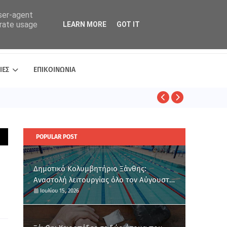
user-agent
erate usage
LEARN MORE
GOT IT
ΙΕΣ
ΕΠΙΚΟΙΝΩΝΙΑ
ΑΣΤΥΝΟΜΙΚΑ
POPULAR POST
Δημοτικό Κολυμβητήριο Ξάνθης:
Αναστολή λειτουργίας όλο τον Αύγουστο
για ετήσια συντήρηση
Ιουλίου 15, 2026