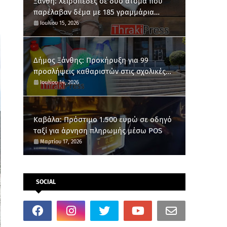
Ξάνθη: Χειροπέδες σε δύο άτομα που
παρέλαβαν δέμα με 185 γραμμάρια
κάνναβης
Ιουλίου 15, 2026
Δήμος Ξάνθης: Προκήρυξη για 99
προσλήψεις καθαριστών στις σχολικές
μονάδες
Ιουλίου 14, 2026
Καβάλα: Πρόστιμο 1.500 ευρώ σε οδηγό
ταξί για άρνηση πληρωμής μέσω POS
Μαρτίου 17, 2026
SOCIAL