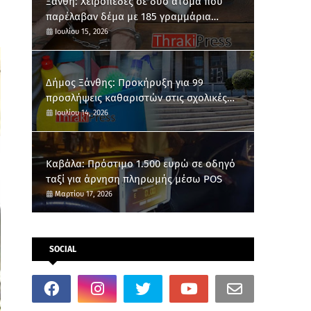
Ξάνθη: Χειροπέδες σε δύο άτομα που
παρέλαβαν δέμα με 185 γραμμάρια
κάνναβης
Ιουλίου 15, 2026
Δήμος Ξάνθης: Προκήρυξη για 99
προσλήψεις καθαριστών στις σχολικές
μονάδες
Ιουλίου 14, 2026
Καβάλα: Πρόστιμο 1.500 ευρώ σε οδηγό
ταξί για άρνηση πληρωμής μέσω POS
Μαρτίου 17, 2026
SOCIAL