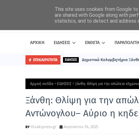
This site uses cookies from Google to d
are shared with Google along with perf
statistics, and to detect and address 
ΑΡΧΙΚΗ
ΕΙΔΗΣΕΙΣ
ΕΝΘΕΤΑ
ΠΑΡΑΠΟΛΙΤΙ
Δημοτικό Κολυμβητήριο Ξάνθη
ΕΠΙΚΑΙΡΟΤΗΤΑ
ΕΙΔΗΣΕΙΣ
Αρχική σελίδα
ΕΙΔΗΣΕΙΣ
Ξάνθη: Θλίψη για την απώλεια 45χρον
Ξάνθη: Θλίψη για την απώ
Αντώνογλου– Αύριο η κηδε
thrakipress.gr
Αυγούστου 16, 2025