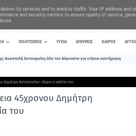
eliver its services and to analyze traffic. Your IP address and 
ormance and security metrics to ensure quality of service, gen
abuse.
ΚΗ
ΠΟΛΙΤΙΣΜΟΣ
ΥΓΕΙΑ
ΑΠΟΨΕΙΣ
ΚΑΙΡΟΣ
ΑΓΓΕΛ
ς: Αναστολή λειτουργίας όλο τον Αύγουστο για ετήσια συντήρηση
ου Δημήτρη Αντώνογλου– Αύριο η κηδεία του
λεια 45χρονου Δημήτρη
ία του