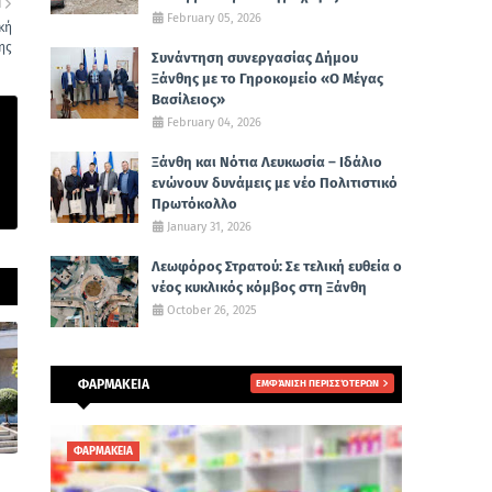
Η
February 05, 2026
κή
ης
Συνάντηση συνεργασίας Δήμου
Ξάνθης με το Γηροκομείο «Ο Μέγας
Βασίλειος»
February 04, 2026
Ξάνθη και Νότια Λευκωσία – Ιδάλιο
ενώνουν δυνάμεις με νέο Πολιτιστικό
Πρωτόκολλο
January 31, 2026
Λεωφόρος Στρατού: Σε τελική ευθεία ο
νέος κυκλικός κόμβος στη Ξάνθη
October 26, 2025
ΦΑΡΜΑΚΕΙΑ
ΕΜΦΆΝΙΣΗ ΠΕΡΙΣΣΌΤΕΡΩΝ
ΦΑΡΜΑΚΕΙΑ