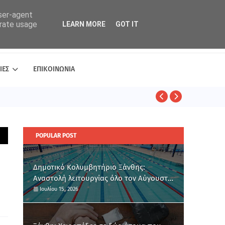
user-agent
erate usage
LEARN MORE
GOT IT
ΙΕΣ
ΕΠΙΚΟΙΝΩΝΙΑ
ΑΣΤΥΝΟΜΙΚΑ
POPULAR POST
Δημοτικό Κολυμβητήριο Ξάνθης:
Αναστολή λειτουργίας όλο τον Αύγουστο
για ετήσια συντήρηση
Ιουλίου 15, 2026