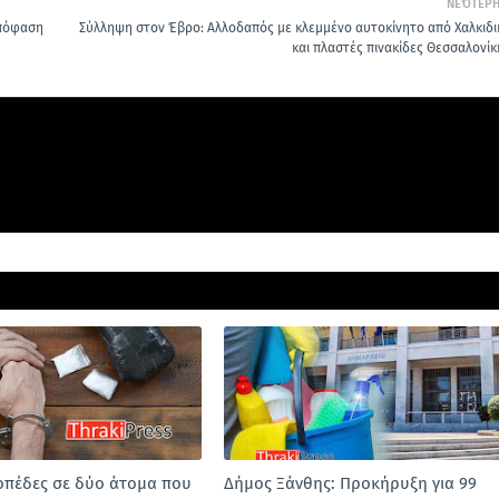
ΝΕΌΤΕΡ
απόφαση
Σύλληψη στον Έβρο: Αλλοδαπός με κλεμμένο αυτοκίνητο από Χαλκιδι
και πλαστές πινακίδες Θεσσαλονίκ
οπέδες σε δύο άτομα που
Δήμος Ξάνθης: Προκήρυξη για 99