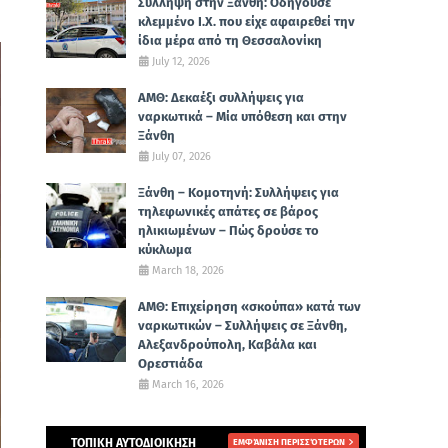
Σύλληψη στην Ξάνθη: Οδηγούσε
κλεμμένο Ι.Χ. που είχε αφαιρεθεί την
ίδια μέρα από τη Θεσσαλονίκη
July 12, 2026
ΑΜΘ: Δεκαέξι συλλήψεις για
ναρκωτικά – Μία υπόθεση και στην
Ξάνθη
July 07, 2026
Ξάνθη – Κομοτηνή: Συλλήψεις για
τηλεφωνικές απάτες σε βάρος
ηλικιωμένων – Πώς δρούσε το
κύκλωμα
March 18, 2026
ΑΜΘ: Επιχείρηση «σκούπα» κατά των
ναρκωτικών – Συλλήψεις σε Ξάνθη,
Αλεξανδρούπολη, Καβάλα και
Ορεστιάδα
March 16, 2026
ΤΟΠΙΚΗ ΑΥΤΟΔΙΟΙΚΗΣΗ
ΕΜΦΆΝΙΣΗ ΠΕΡΙΣΣΌΤΕΡΩΝ