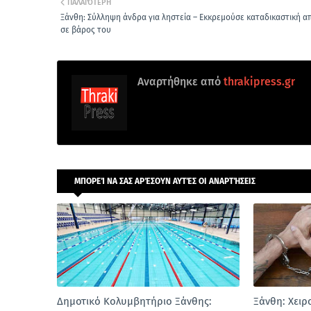
ΠΑΛΑΙΌΤΕΡΗ
Ξάνθη: Σύλληψη άνδρα για ληστεία – Εκκρεμούσε καταδικαστική 
σε βάρος του
Αναρτήθηκε από
thrakipress.gr
ΜΠΟΡΕΊ ΝΑ ΣΑΣ ΑΡΈΣΟΥΝ ΑΥΤΈΣ ΟΙ ΑΝΑΡΤΉΣΕΙΣ
Δημοτικό Κολυμβητήριο Ξάνθης:
Ξάνθη: Χειρ