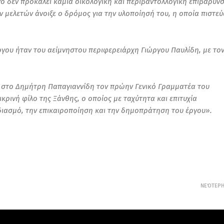
γο δεν προκαλεί καμία οικολογική και περιβαντολλογική επιβάρυνσ
ν μελετών άνοιξε ο δρόμος για την υλοποίησή του, η οποία πιστε
έργου ήταν του αείμνηστου περιφερειάρχη Γιώργου Παυλίδη, με το
ς στο Δημήτρη Παπαγιαννίδη τον πρώην Γενικό Γραμματέα του
κρινή φίλο της Ξάνθης, ο οποίος με ταχύτητα και επιτυχία
εδιασμό, την επικαιροποίηση και την δημοπράτηση του έργου».
ΝΕΌΤΕΡ