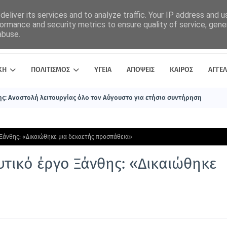
eliver its services and to analyze traffic. Your IP address and 
ormance and security metrics to ensure quality of service, gen
abuse.
ΚΗ
ΠΟΛΙΤΙΣΜΟΣ
ΥΓΕΙΑ
ΑΠΟΨΕΙΣ
ΚΑΙΡΟΣ
ΑΓΓΕΛ
ς: Αναστολή λειτουργίας όλο τον Αύγουστο για ετήσια συντήρηση
 Ξάνθης: «Δικαιώθηκε μια δεκαετής προσπάθεια»
υτικό έργο Ξάνθης: «Δικαιώθηκε
»