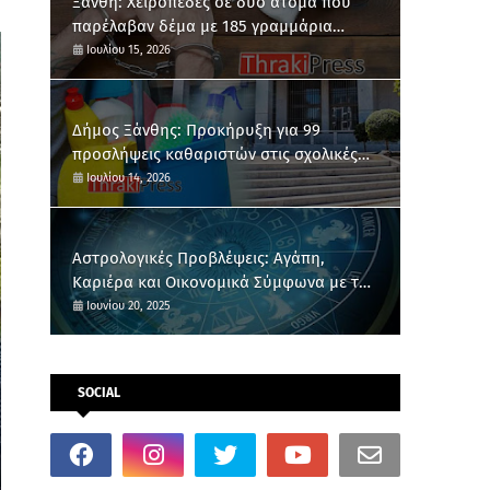
Ξάνθη: Χειροπέδες σε δύο άτομα που
παρέλαβαν δέμα με 185 γραμμάρια
κάνναβης
Ιουλίου 15, 2026
Δήμος Ξάνθης: Προκήρυξη για 99
προσλήψεις καθαριστών στις σχολικές
μονάδες
Ιουλίου 14, 2026
Αστρολογικές Προβλέψεις: Αγάπη,
Καριέρα και Οικονομικά Σύμφωνα με το
Ζώδιό σου
Ιουνίου 20, 2025
SOCIAL