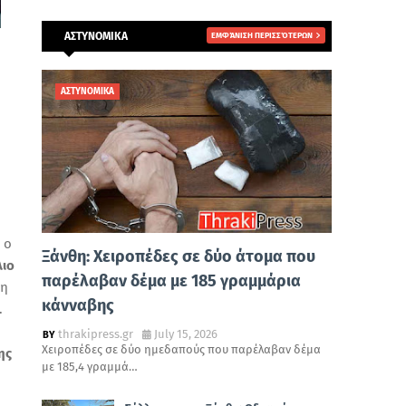
ΑΣΤΥΝΟΜΙΚΑ
ΕΜΦΆΝΙΣΗ ΠΕΡΙΣΣΌΤΕΡΩΝ
ΑΣΤΥΝΟΜΙΚΑ
 ο
Ξάνθη: Χειροπέδες σε δύο άτομα που
λιο
παρέλαβαν δέμα με 185 γραμμάρια
ση
κάνναβης
.
thrakipress.gr
July 15, 2026
Χειροπέδες σε δύο ημεδαπούς που παρέλαβαν δέμα
ης
με 185,4 γραμμά…