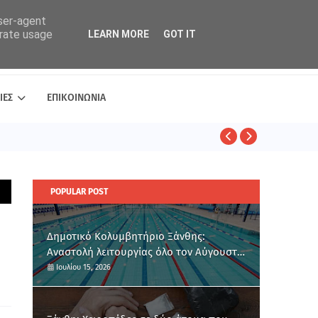
user-agent
erate usage
LEARN MORE
GOT IT
ΙΕΣ
ΕΠΙΚΟΙΝΩΝΙΑ
ΑΣΤΥΝΟΜΙΚΑ
POPULAR POST
Δημοτικό Κολυμβητήριο Ξάνθης:
Αναστολή λειτουργίας όλο τον Αύγουστο
για ετήσια συντήρηση
Ιουλίου 15, 2026