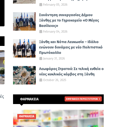
February 05, 2026
Συνάντηση συνεργασίας Δήμου
Ξάνθης με το Γηροκομείο «Ο Μέγας
Βασίλειος»
February 04, 2026
Ξάνθη και Νότια Λευκωσία – Ιδάλιο
ενώνουν δυνάμεις με νέο Πολιτιστικό
Πρωτόκολλο
January 31, 2026
Λεωφόρος Στρατού: Σε τελική ευθεία ο
νέος κυκλικός κόμβος στη Ξάνθη
October 26, 2025
ές
ΦΑΡΜΑΚΕΙΑ
ΕΜΦΆΝΙΣΗ ΠΕΡΙΣΣΌΤΕΡΩΝ
ΦΑΡΜΑΚΕΙΑ