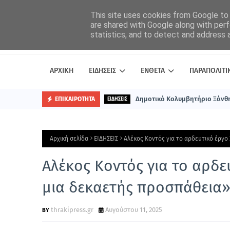
This site uses cookies from Google to d
are shared with Google along with perf
statistics, and to detect and address 
ΑΡΧΙΚΗ
ΕΙΔΗΣΕΙΣ
ΕΝΘΕΤΑ
ΠΑΡΑΠΟΛΙΤΙ
Δημοτικό Κολυμβητήριο Ξάνθη
ΕΠΙΚΑΙΡΟΤΗΤΑ
ΕΙΔΗΣΕΙΣ
Αρχική σελίδα
ΕΙΔΗΣΕΙΣ
Αλέκος Κοντός για το αρδευτικό έργο
Αλέκος Κοντός για το αρδε
μια δεκαετής προσπάθεια
thrakipress.gr
Αυγούστου 11, 2025