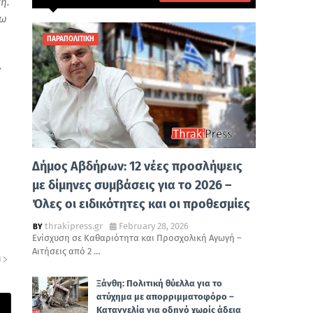
η.
ύω
ΠΑΡΑΠΟΛΙΤΙΚΗ
ν
Δήμος Αβδήρων: 12 νέες προσλήψεις
με δίμηνες συμβάσεις για το 2026 –
Όλες οι ειδικότητες και οι προθεσμίες
thrakipress.gr
February 28, 2026
Ενίσχυση σε Καθαριότητα και Προσχολική Αγωγή –
Αιτήσεις από 2 …
Η
Ξάνθη: Πολιτική θύελλα για το
ατύχημα με απορριμματοφόρο –
Καταγγελία για οδηγό χωρίς άδεια