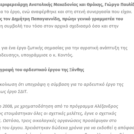
εριφερειάρχη Ανατολικής Μακεδονίας και Θράκης, Γιώργο Παυλί
ια το έργο, ενώ αναφέρθηκε και στη στενή συνεργασία που είχαν.
ος τον Δημήτρη Παπαγιαννίδη, πρώην γενικό γραμματέα του
 τη συμβολή του τόσο στον αρχικό σχεδιασμό όσο και στην
 για ένα έργο ζωτικής σημασίας για την αγροτική ανάπτυξη της
δευσης», υπογράμμισε ο κ. Κοντός.
γραφή του αρδευτικού έργου της Ξάνθης
ακοίνωση ότι υπεγράφη η σύμβαση για το αρδευτικό έργο της
ως έργο ΣΔΙΤ.
το 2008, με χρηματοδότηση από το πρόγραμμα Αλέξανδρος
τοιμάστηκαν όλες οι σχετικές μελέτες, έγινε ο σχετικός
. Ωστόσο, τρεις οικολογικές οργανώσεις προσέφυγαν στο
ή του έργου. Χρειάστηκαν δώδεκα χρόνια για να εκδοθεί η απόφα