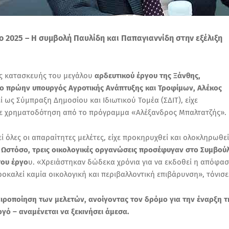
 2025 – Η συμβολή Παυλίδη και Παπαγιαννίδη στην εξέλιξη
ης κατασκευής του μεγάλου
αρδευτικού έργου της Ξάνθης,
ο πρώην υπουργός Αγροτικής Ανάπτυξης και Τροφίμων, Αλέκος
ί ως Σύμπραξη Δημοσίου και Ιδιωτικού Τομέα (ΣΔΙΤ), είχε
 με χρηματοδότηση από το πρόγραμμα «Αλέξανδρος Μπαλτατζής».
ί όλες οι απαραίτητες μελέτες, είχε προκηρυχθεί και ολοκληρωθεί
Ωστόσο, τρεις οικολογικές οργανώσεις προσέφυγαν στο Συμβού
του έργο
υ. «Χρειάστηκαν δώδεκα χρόνια για να εκδοθεί η απόφα
ροκαλεί καμία οικολογική και περιβαλλοντική επιβάρυνση», τόνισε
ιροποίηση των μελετών, ανοίγοντας τον δρόμο για την έναρξη τ
ό – αναμένεται να ξεκινήσει άμεσα.