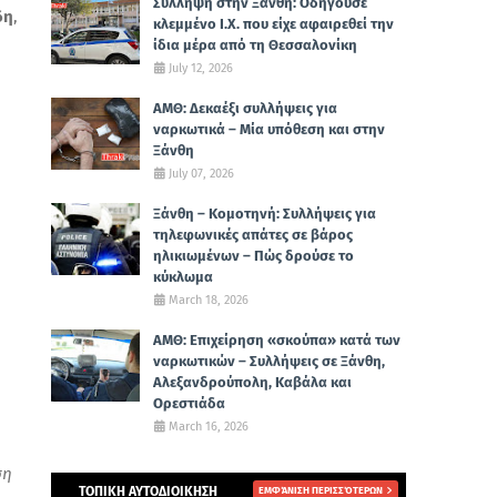
Σύλληψη στην Ξάνθη: Οδηγούσε
δη
,
κλεμμένο Ι.Χ. που είχε αφαιρεθεί την
ίδια μέρα από τη Θεσσαλονίκη
July 12, 2026
ΑΜΘ: Δεκαέξι συλλήψεις για
ναρκωτικά – Μία υπόθεση και στην
Ξάνθη
July 07, 2026
Ξάνθη – Κομοτηνή: Συλλήψεις για
τηλεφωνικές απάτες σε βάρος
ηλικιωμένων – Πώς δρούσε το
κύκλωμα
March 18, 2026
ΑΜΘ: Επιχείρηση «σκούπα» κατά των
ναρκωτικών – Συλλήψεις σε Ξάνθη,
Αλεξανδρούπολη, Καβάλα και
Ορεστιάδα
March 16, 2026
ση
ΤΟΠΙΚΗ ΑΥΤΟΔΙΟΙΚΗΣΗ
ΕΜΦΆΝΙΣΗ ΠΕΡΙΣΣΌΤΕΡΩΝ