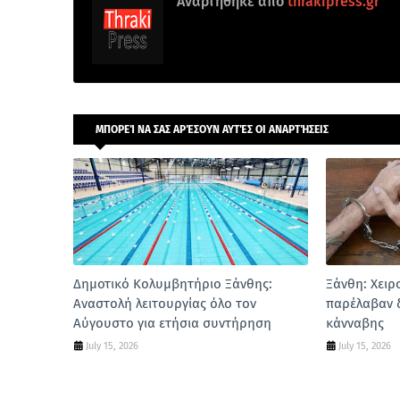
Αναρτήθηκε από
thrakipress.gr
ΜΠΟΡΕΊ ΝΑ ΣΑΣ ΑΡΈΣΟΥΝ ΑΥΤΈΣ ΟΙ ΑΝΑΡΤΉΣΕΙΣ
Δημοτικό Κολυμβητήριο Ξάνθης:
Ξάνθη: Χειρ
Αναστολή λειτουργίας όλο τον
παρέλαβαν 
Αύγουστο για ετήσια συντήρηση
κάνναβης
July 15, 2026
July 15, 2026