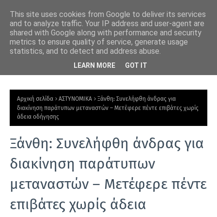
This site uses cookies from Google to deliver its services
and to analyze traffic. Your IP address and user-agent are
shared with Google along with performance and security
metrics to ensure quality of service, generate usage
statistics, and to detect and address abuse.
ιακή
Δημοτικό Κολυμβητήριο Ξάνθης: Αναστολή λειτουργίας όλο
Ξάν
LEARN MORE
GOT IT
τον Αύγουστο για ετήσια συντήρηση
γρ
Ε
Π
Αρχική σελίδα
ΑΣΤΥΝΟΜΙΚΑ
Ξάνθη: Συνελήφθη άνδρας για
Ι
διακίνηση παράτυπων μεταναστών – Μετέφερε πέντε επιβάτες χωρίς
άδεια οδήγησης
Κ
Α
Ξάνθη: Συνελήφθη άνδρας για
Ι
διακίνηση παράτυπων
Ρ
Ο
μεταναστών – Μετέφερε πέντε
Τ
επιβάτες χωρίς άδεια
Η