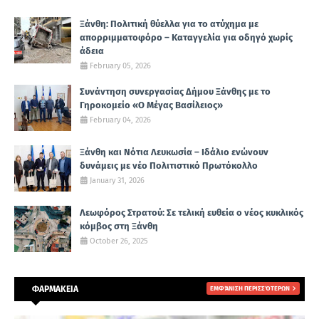
Ξάνθη: Πολιτική θύελλα για το ατύχημα με
απορριμματοφόρο – Καταγγελία για οδηγό χωρίς
άδεια
February 05, 2026
Συνάντηση συνεργασίας Δήμου Ξάνθης με το
Γηροκομείο «Ο Μέγας Βασίλειος»
February 04, 2026
Ξάνθη και Νότια Λευκωσία – Ιδάλιο ενώνουν
δυνάμεις με νέο Πολιτιστικό Πρωτόκολλο
January 31, 2026
Λεωφόρος Στρατού: Σε τελική ευθεία ο νέος κυκλικός
κόμβος στη Ξάνθη
October 26, 2025
ΦΑΡΜΑΚΕΙΑ
ΕΜΦΆΝΙΣΗ ΠΕΡΙΣΣΌΤΕΡΩΝ