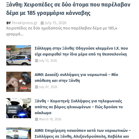
Ξάνθη: Χειροπέδες σε δύο άτομα που παρέλαβαν
δέμα με 185 γραμμάρια κάνναβης
thrakipress.gr
July 15, 2026
Χειροπέδες σε δύο ημεδαπούς που παρέλαβαν δέμα με 185,4
γραμμά…
Σύλληψη στην Ξάνθη: Οδηγούσε κλεμμένο Ι.Χ. που
είχε αφαιρεθεί την ίδια μέρα από τη Θεσσαλονίκη
July 12, 2026
ΑΜΘ: Δεκαέξι συλλήψεις για ναρκωτικά – Μία
υπόθεση και στην Ξάνθη
July 07, 2026
Ξάνθη – Κομοτηνή: Συλλήψεις για τηλεφωνικές
απάτες σε βάρος ηλικιωμένων – Πώς δρούσε το
κύκλωμα
March 18, 2026
ΑΜΘ: Επιχείρηση «σκούπα» κατά των ναρκωτικών –
Συλλήψεις σε Ξάνθη, Αλεξανδρούπολη, Καβάλα και