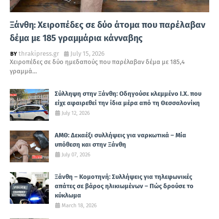
Ξάνθη: Χειροπέδες σε δύο άτομα που παρέλαβαν
δέμα με 185 γραμμάρια κάνναβης
thrakipress.gr
July 15, 2026
Χειροπέδες σε δύο ημεδαπούς που παρέλαβαν δέμα με 185,4
γραμμά…
Σύλληψη στην Ξάνθη: Οδηγούσε κλεμμένο Ι.Χ. που
είχε αφαιρεθεί την ίδια μέρα από τη Θεσσαλονίκη
July 12, 2026
ΑΜΘ: Δεκαέξι συλλήψεις για ναρκωτικά – Μία
υπόθεση και στην Ξάνθη
July 07, 2026
Ξάνθη – Κομοτηνή: Συλλήψεις για τηλεφωνικές
απάτες σε βάρος ηλικιωμένων – Πώς δρούσε το
κύκλωμα
March 18, 2026