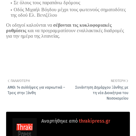
Σε όλους τους παραπάνω δρόμους
Οδός Μιχαήλ Βόγδου μέχρι τους φωτεινούς σηματοδότες
της οδού Ελ. Βενιζέλου
Οι οδηγοί καλούνται να
σέβονται τις κυκλοφοριακές
ρυθμίσεις
και να προγραμματίσουν εναλλακτικές διαδρομές
για την ημέρα της λιτανείας.
ΠΑΛΑΙΌΤΕΡΗ
ΝΕΌΤΕΡΗ
ΑΜΘ: 14 συλλήψεις για ναρκωτικά –
Συνάντηση Δημάρχου Ξάνθης με
Τρεις στην Ξάνθη
τη νέα Διοικήτρια του
Νοσοκομείου
Αναρτήθηκε από
thrakipress.gr