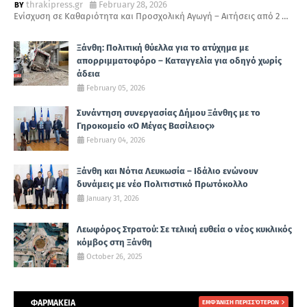
thrakipress.gr
February 28, 2026
Ενίσχυση σε Καθαριότητα και Προσχολική Αγωγή – Αιτήσεις από 2 …
Ξάνθη: Πολιτική θύελλα για το ατύχημα με
απορριμματοφόρο – Καταγγελία για οδηγό χωρίς
άδεια
February 05, 2026
Συνάντηση συνεργασίας Δήμου Ξάνθης με το
Γηροκομείο «Ο Μέγας Βασίλειος»
February 04, 2026
Ξάνθη και Νότια Λευκωσία – Ιδάλιο ενώνουν
δυνάμεις με νέο Πολιτιστικό Πρωτόκολλο
January 31, 2026
Λεωφόρος Στρατού: Σε τελική ευθεία ο νέος κυκλικός
κόμβος στη Ξάνθη
October 26, 2025
ΦΑΡΜΑΚΕΙΑ
ΕΜΦΆΝΙΣΗ ΠΕΡΙΣΣΌΤΕΡΩΝ