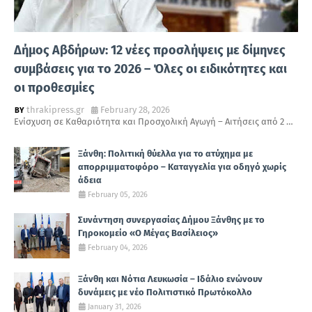
Δήμος Αβδήρων: 12 νέες προσλήψεις με δίμηνες
συμβάσεις για το 2026 – Όλες οι ειδικότητες και
οι προθεσμίες
thrakipress.gr
February 28, 2026
Ενίσχυση σε Καθαριότητα και Προσχολική Αγωγή – Αιτήσεις από 2 …
Ξάνθη: Πολιτική θύελλα για το ατύχημα με
απορριμματοφόρο – Καταγγελία για οδηγό χωρίς
άδεια
February 05, 2026
Συνάντηση συνεργασίας Δήμου Ξάνθης με το
Γηροκομείο «Ο Μέγας Βασίλειος»
February 04, 2026
Ξάνθη και Νότια Λευκωσία – Ιδάλιο ενώνουν
δυνάμεις με νέο Πολιτιστικό Πρωτόκολλο
January 31, 2026