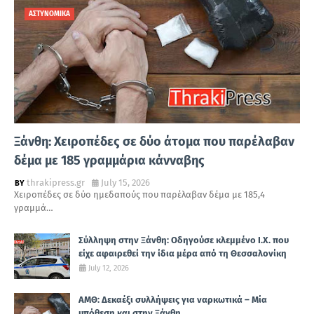
ΑΣΤΥΝΟΜΙΚΑ
Ξάνθη: Χειροπέδες σε δύο άτομα που παρέλαβαν
δέμα με 185 γραμμάρια κάνναβης
thrakipress.gr
July 15, 2026
Χειροπέδες σε δύο ημεδαπούς που παρέλαβαν δέμα με 185,4
γραμμά…
Σύλληψη στην Ξάνθη: Οδηγούσε κλεμμένο Ι.Χ. που
είχε αφαιρεθεί την ίδια μέρα από τη Θεσσαλονίκη
July 12, 2026
ΑΜΘ: Δεκαέξι συλλήψεις για ναρκωτικά – Μία
υπόθεση και στην Ξάνθη