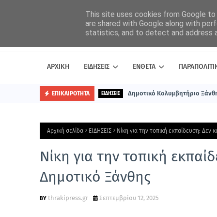
This site uses cookies from Google to d
are shared with Google along with perf
statistics, and to detect and address 
ΑΡΧΙΚΗ
ΕΙΔΗΣΕΙΣ
ΕΝΘΕΤΑ
ΠΑΡΑΠΟΛΙΤΙ
Δημοτικό Κολυμβητήριο Ξάνθη
ΕΠΙΚΑΙΡΟΤΗΤΑ
ΕΙΔΗΣΕΙΣ
Αρχική σελίδα
ΕΙΔΗΣΕΙΣ
Νίκη για την τοπική εκπαίδευση: Δεν 
Νίκη για την τοπική εκπαίδ
Δημοτικό Ξάνθης
thrakipress.gr
Σεπτεμβρίου 12, 2025