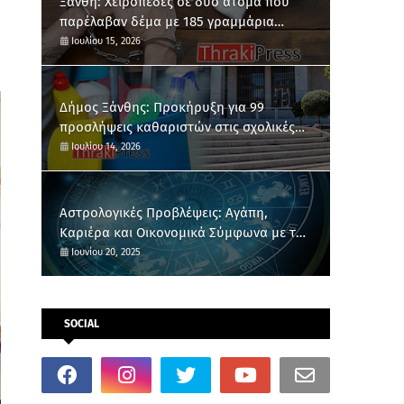
Ξάνθη: Χειροπέδες σε δύο άτομα που
παρέλαβαν δέμα με 185 γραμμάρια
κάνναβης
Ιουλίου 15, 2026
Δήμος Ξάνθης: Προκήρυξη για 99
προσλήψεις καθαριστών στις σχολικές
μονάδες
Ιουλίου 14, 2026
Αστρολογικές Προβλέψεις: Αγάπη,
Καριέρα και Οικονομικά Σύμφωνα με το
Ζώδιό σου
Ιουνίου 20, 2025
SOCIAL