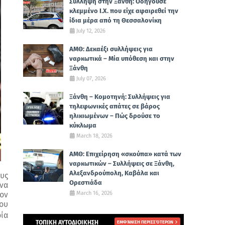
Σύλληψη στην Ξάνθη: Οδηγούσε
κλεμμένο Ι.Χ. που είχε αφαιρεθεί την
ίδια μέρα από τη Θεσσαλονίκη
July 12, 2026
ΑΜΘ: Δεκαέξι συλλήψεις για
ναρκωτικά – Μία υπόθεση και στην
Ξάνθη
July 07, 2026
Ξάνθη – Κομοτηνή: Συλλήψεις για
τηλεφωνικές απάτες σε βάρος
ηλικιωμένων – Πώς δρούσε το
κύκλωμα
March 18, 2026
ΑΜΘ: Επιχείρηση «σκούπα» κατά των
ναρκωτικών – Συλλήψεις σε Ξάνθη,
Αλεξανδρούπολη, Καβάλα και
ους
Ορεστιάδα
 να
March 16, 2026
τον
του
οία
ΤΟΠΙΚΗ ΑΥΤΟΔΙΟΙΚΗΣΗ
ΕΜΦΆΝΙΣΗ ΠΕΡΙΣΣΌΤΕΡΩΝ