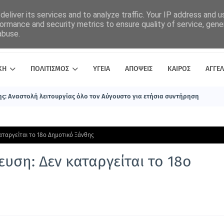
eliver its services and to analyze traffic. Your IP address and 
ormance and security metrics to ensure quality of service, gen
abuse.
ΚΗ
ΠΟΛΙΤΙΣΜΟΣ
ΥΓΕΙΑ
ΑΠΟΨΕΙΣ
ΚΑΙΡΟΣ
ΑΓΓΕΛ
ς: Αναστολή λειτουργίας όλο τον Αύγουστο για ετήσια συντήρηση
καταργείται το 18ο Δημοτικό Ξάνθης
ευση: Δεν καταργείται το 18ο