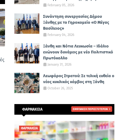
February 05, 2026
Συνάντηση συνεργασίας Δήμου
Ξάνθης με το Γηροκομείο «Ο Μέγας
Βασίλειος»
February 04, 2026
Ξάνθη και Νότια Λευκωσία – Ιδάλιο
ενώνουν δυνάμεις με νέο Πολιτιστικό
Πρωτόκολλο
ές
January 31, 2026
Λεωφόρος Στρατού: Σε τελική ευθεία ο
νέος κυκλικός κόμβος στη Ξάνθη
October 26, 2025
ΦΑΡΜΑΚΕΙΑ
ΕΜΦΆΝΙΣΗ ΠΕΡΙΣΣΌΤΕΡΩΝ
ΦΑΡΜΑΚΕΙΑ