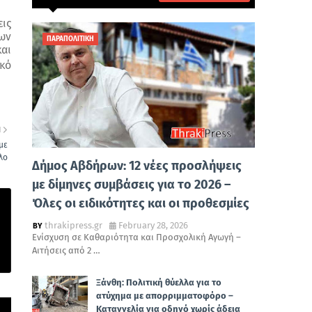
ις
των
ΠΑΡΑΠΟΛΙΤΙΚΗ
αι
κό
Η
με
λο
Δήμος Αβδήρων: 12 νέες προσλήψεις
με δίμηνες συμβάσεις για το 2026 –
Όλες οι ειδικότητες και οι προθεσμίες
thrakipress.gr
February 28, 2026
Ενίσχυση σε Καθαριότητα και Προσχολική Αγωγή –
Αιτήσεις από 2 …
Ξάνθη: Πολιτική θύελλα για το
ατύχημα με απορριμματοφόρο –
Καταγγελία για οδηγό χωρίς άδεια