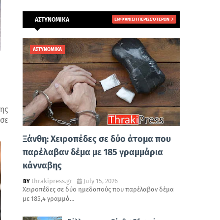
ΑΣΤΥΝΟΜΙΚΑ
ΕΜΦΆΝΙΣΗ ΠΕΡΙΣΣΌΤΕΡΩΝ
ΑΣΤΥΝΟΜΙΚΑ
της
ασε
Ξάνθη: Χειροπέδες σε δύο άτομα που
παρέλαβαν δέμα με 185 γραμμάρια
κάνναβης
thrakipress.gr
July 15, 2026
Χειροπέδες σε δύο ημεδαπούς που παρέλαβαν δέμα
με 185,4 γραμμά…