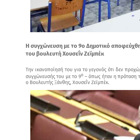
Η συγχώνευση με το 9ο Δημοτικό αποφεύχθ
του βουλευτή Χουσεΐν Ζεϊμπέκ
Την ικανοποίησή του για το γεγονός ότι δεν προχ
ο
συγχώνευσής του με το 9
– όπως ήταν η πρόταση τ
ο Βουλευτής Ξάνθης, Χουσεΐν Ζεϊμπέκ.