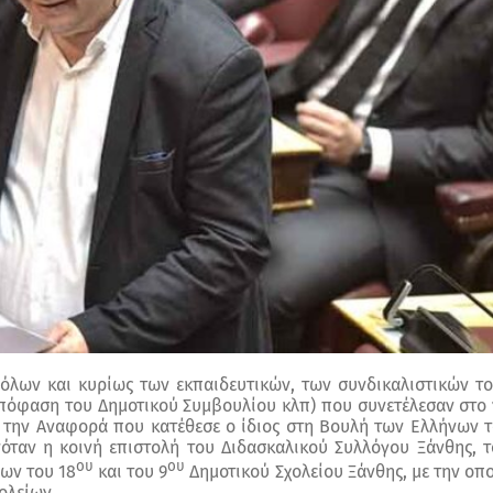
όλων και κυρίως των εκπαιδευτικών, των συνδικαλιστικών τ
πόφαση του Δημοτικού Συμβουλίου κλπ) που συνετέλεσαν στο
ι την Αναφορά που κατέθεσε ο ίδιος στη Βουλή των Ελλήνων 
όταν η κοινή επιστολή του Διδασκαλικού Συλλόγου Ξάνθης, 
ου
ου
ων του 18
και του 9
Δημοτικού Σχολείου Ξάνθης, με την οπ
ολείων.