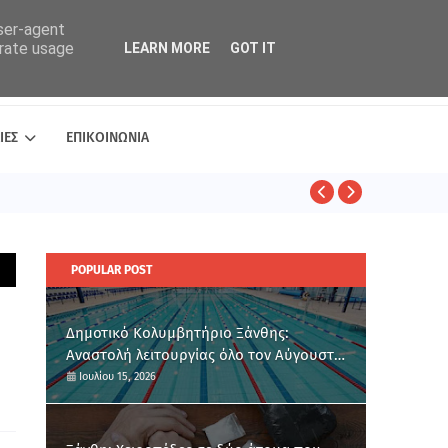
user-agent
erate usage
LEARN MORE
GOT IT
ΙΕΣ
ΕΠΙΚΟΙΝΩΝΙΑ
ΑΣΤΥΝΟΜΙΚΑ
POPULAR POST
Δημοτικό Κολυμβητήριο Ξάνθης:
Αναστολή λειτουργίας όλο τον Αύγουστο
για ετήσια συντήρηση
Ιουλίου 15, 2026