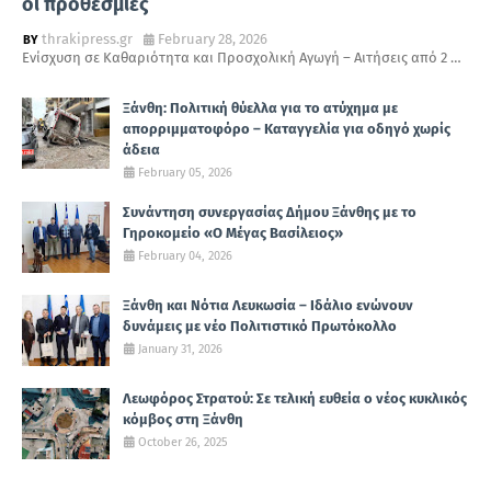
οι προθεσμίες
thrakipress.gr
February 28, 2026
Ενίσχυση σε Καθαριότητα και Προσχολική Αγωγή – Αιτήσεις από 2 …
Ξάνθη: Πολιτική θύελλα για το ατύχημα με
απορριμματοφόρο – Καταγγελία για οδηγό χωρίς
άδεια
February 05, 2026
Συνάντηση συνεργασίας Δήμου Ξάνθης με το
Γηροκομείο «Ο Μέγας Βασίλειος»
February 04, 2026
Ξάνθη και Νότια Λευκωσία – Ιδάλιο ενώνουν
δυνάμεις με νέο Πολιτιστικό Πρωτόκολλο
January 31, 2026
Λεωφόρος Στρατού: Σε τελική ευθεία ο νέος κυκλικός
κόμβος στη Ξάνθη
October 26, 2025