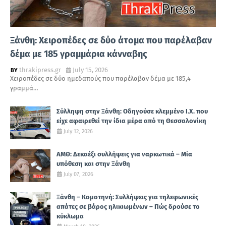
Ξάνθη: Χειροπέδες σε δύο άτομα που παρέλαβαν
δέμα με 185 γραμμάρια κάνναβης
thrakipress.gr
July 15, 2026
Χειροπέδες σε δύο ημεδαπούς που παρέλαβαν δέμα με 185,4
γραμμά…
Σύλληψη στην Ξάνθη: Οδηγούσε κλεμμένο Ι.Χ. που
είχε αφαιρεθεί την ίδια μέρα από τη Θεσσαλονίκη
July 12, 2026
ΑΜΘ: Δεκαέξι συλλήψεις για ναρκωτικά – Μία
υπόθεση και στην Ξάνθη
July 07, 2026
Ξάνθη – Κομοτηνή: Συλλήψεις για τηλεφωνικές
απάτες σε βάρος ηλικιωμένων – Πώς δρούσε το
κύκλωμα