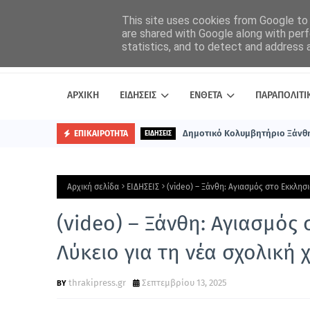
This site uses cookies from Google to d
are shared with Google along with perf
statistics, and to detect and address 
ΑΡΧΙΚΗ
ΕΙΔΗΣΕΙΣ
ΕΝΘΕΤΑ
ΠΑΡΑΠΟΛΙΤΙ
Δημοτικό Κολυμβητήριο Ξάνθη
ΕΠΙΚΑΙΡΟΤΗΤΑ
ΕΙΔΗΣΕΙΣ
Αρχική σελίδα
ΕΙΔΗΣΕΙΣ
(video) – Ξάνθη: Αγιασμός στο Εκκλησι
(video) – Ξάνθη: Αγιασμός
Λύκειο για τη νέα σχολική 
thrakipress.gr
Σεπτεμβρίου 13, 2025