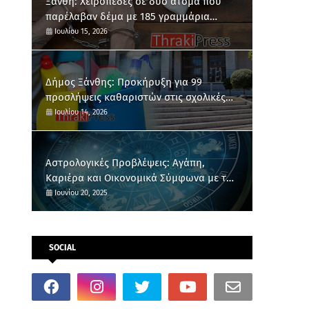
Ξάνθη: Χειροπέδες σε δύο άτομα που
παρέλαβαν δέμα με 185 γραμμάρια
κάνναβης
Ιουλίου 15, 2026
Δήμος Ξάνθης: Προκήρυξη για 99
προσλήψεις καθαριστών στις σχολικές
μονάδες
Ιουλίου 14, 2026
Αστρολογικές Προβλέψεις: Αγάπη,
Καριέρα και Οικονομικά Σύμφωνα με το
Ζώδιό σου
Ιουνίου 20, 2025
SOCIAL