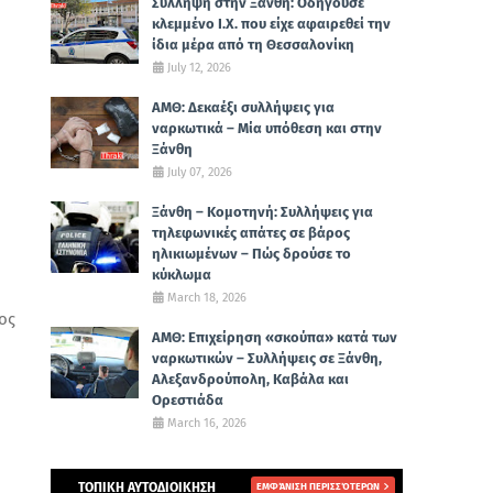
Σύλληψη στην Ξάνθη: Οδηγούσε
κλεμμένο Ι.Χ. που είχε αφαιρεθεί την
ίδια μέρα από τη Θεσσαλονίκη
July 12, 2026
ΑΜΘ: Δεκαέξι συλλήψεις για
ναρκωτικά – Μία υπόθεση και στην
Ξάνθη
July 07, 2026
Ξάνθη – Κομοτηνή: Συλλήψεις για
τηλεφωνικές απάτες σε βάρος
ηλικιωμένων – Πώς δρούσε το
κύκλωμα
March 18, 2026
ος
ΑΜΘ: Επιχείρηση «σκούπα» κατά των
ναρκωτικών – Συλλήψεις σε Ξάνθη,
Αλεξανδρούπολη, Καβάλα και
Ορεστιάδα
March 16, 2026
ΤΟΠΙΚΗ ΑΥΤΟΔΙΟΙΚΗΣΗ
ΕΜΦΆΝΙΣΗ ΠΕΡΙΣΣΌΤΕΡΩΝ