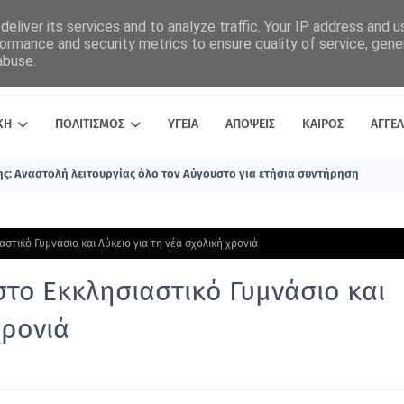
eliver its services and to analyze traffic. Your IP address and 
ormance and security metrics to ensure quality of service, gen
abuse.
ΚΗ
ΠΟΛΙΤΙΣΜΟΣ
ΥΓΕΙΑ
ΑΠΟΨΕΙΣ
ΚΑΙΡΟΣ
ΑΓΓΕΛ
ς: Αναστολή λειτουργίας όλο τον Αύγουστο για ετήσια συντήρηση
αστικό Γυμνάσιο και Λύκειο για τη νέα σχολική χρονιά
 στο Εκκλησιαστικό Γυμνάσιο και
χρονιά