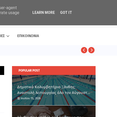
user-agent
erate usage
LEARN MORE
GOT IT
ΙΕΣ
ΕΠΙΚΟΙΝΩΝΙΑ
ΑΣΤΥΝΟΜΙΚΑ
POPULAR POST
Δημοτικό Κολυμβητήριο Ξάνθης:
Αναστολή λειτουργίας όλο τον Αύγουστο
για ετήσια συντήρηση
Ιουλίου 15, 2026