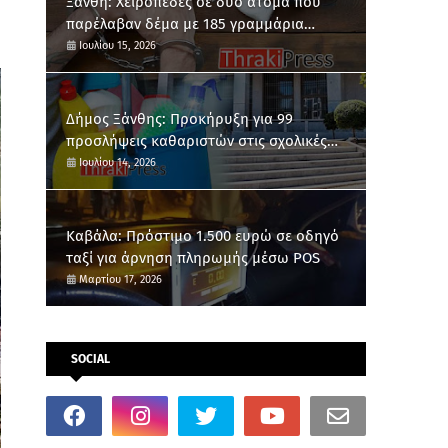
Ξάνθη: Χειροπέδες σε δύο άτομα που
παρέλαβαν δέμα με 185 γραμμάρια
κάνναβης
Ιουλίου 15, 2026
Δήμος Ξάνθης: Προκήρυξη για 99
προσλήψεις καθαριστών στις σχολικές
μονάδες
Ιουλίου 14, 2026
Καβάλα: Πρόστιμο 1.500 ευρώ σε οδηγό
ταξί για άρνηση πληρωμής μέσω POS
Μαρτίου 17, 2026
SOCIAL