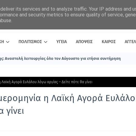
eliver its services and to analyze traffic. Your IP address and 
ormance and security metrics to ensure quality of service, gen
abuse.
ΚΗ
ΠΟΛΙΤΙΣΜΟΣ
ΥΓΕΙΑ
ΑΠΟΨΕΙΣ
ΚΑΙΡΟΣ
ΑΓΓΕΛ
ς: Αναστολή λειτουργίας όλο τον Αύγουστο για ετήσια συντήρηση
 Λαϊκή Αγορά Ευλάλου λόγω αργίας – Δείτε πότε θα γίνει
ημερομηνία η Λαϊκή Αγορά Ευλάλ
 γίνει