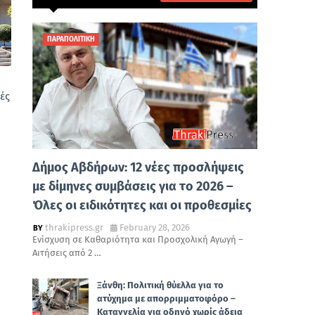
ΠΑΡΑΠΟΛΙΤΙΚΗ
ές
Δήμος Αβδήρων: 12 νέες προσλήψεις
με δίμηνες συμβάσεις για το 2026 –
Όλες οι ειδικότητες και οι προθεσμίες
thrakipress.gr
February 28, 2026
Ενίσχυση σε Καθαριότητα και Προσχολική Αγωγή –
Αιτήσεις από 2 …
Ξάνθη: Πολιτική θύελλα για το
ατύχημα με απορριμματοφόρο –
Καταγγελία για οδηγό χωρίς άδεια