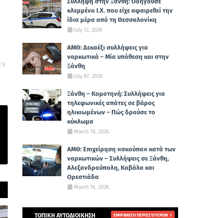
Σύλληψη στην Ξάνθη: Οδηγούσε
κλεμμένο Ι.Χ. που είχε αφαιρεθεί την
ίδια μέρα από τη Θεσσαλονίκη
July 12, 2026
ΑΜΘ: Δεκαέξι συλλήψεις για
ναρκωτικά – Μία υπόθεση και στην
Η
Ξάνθη
July 07, 2026
Ξάνθη – Κομοτηνή: Συλλήψεις για
τηλεφωνικές απάτες σε βάρος
ηλικιωμένων – Πώς δρούσε το
κύκλωμα
March 18, 2026
ΑΜΘ: Επιχείρηση «σκούπα» κατά των
ναρκωτικών – Συλλήψεις σε Ξάνθη,
Αλεξανδρούπολη, Καβάλα και
Ορεστιάδα
March 16, 2026
ΤΟΠΙΚΗ ΑΥΤΟΔΙΟΙΚΗΣΗ
ΕΜΦΆΝΙΣΗ ΠΕΡΙΣΣΌΤΕΡΩΝ