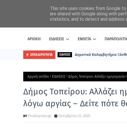
This site uses cookies from Google to d
are shared with Google along with perf
statistics, and to detect and address 
ΑΡΧΙΚΗ
ΕΙΔΗΣΕΙΣ
ΕΝΘΕΤΑ
ΠΑΡΑΠΟΛΙΤΙ
Δημοτικό Κολυμβητήριο Ξάνθη
ΕΠΙΚΑΙΡΟΤΗΤΑ
ΕΙΔΗΣΕΙΣ
Αρχική σελίδα
ΕΙΔΗΣΕΙΣ
Δήμος Τοπείρου: Αλλάζει ημερομηνία η
Δήμος Τοπείρου: Αλλάζει 
λόγω αργίας – Δείτε πότε θα
thrakipress.gr
Οκτωβρίου 21, 2025