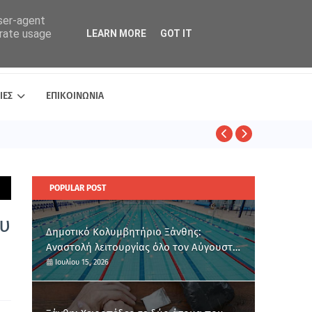
user-agent
erate usage
LEARN MORE
GOT IT
ΙΕΣ
ΕΠΙΚΟΙΝΩΝΙΑ
ΑΣΤΥΝΟΜΙΚΑ
POPULAR POST
ου
Δημοτικό Κολυμβητήριο Ξάνθης:
Αναστολή λειτουργίας όλο τον Αύγουστο
για ετήσια συντήρηση
Ιουλίου 15, 2026