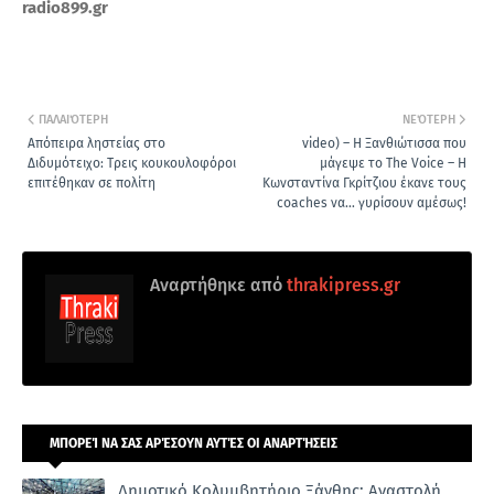
radio899.gr
ΠΑΛΑΙΌΤΕΡΗ
ΝΕΌΤΕΡΗ
Απόπειρα ληστείας στο
video) – Η Ξανθιώτισσα που
Διδυμότειχο: Τρεις κουκουλοφόροι
μάγεψε το The Voice – Η
επιτέθηκαν σε πολίτη
Κωνσταντίνα Γκρίτζιου έκανε τους
coaches να… γυρίσουν αμέσως!
Αναρτήθηκε από
thrakipress.gr
ΜΠΟΡΕΊ ΝΑ ΣΑΣ ΑΡΈΣΟΥΝ ΑΥΤΈΣ ΟΙ ΑΝΑΡΤΉΣΕΙΣ
Δημοτικό Κολυμβητήριο Ξάνθης: Αναστολή