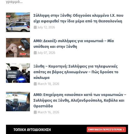
γραμμά…
Σύλληψη στην Ξάνθη: Οδηγούσε κλεμμένο Ι.Χ. που
είχε αφαιρεθεί την ίδια μέρα από τη Θεσσαλονίκη
July 12, 2026
ΑΜΘ: Δεκαέξι συλλήψεις για ναρκωτικά – Μία
υπόθεση και στην Ξάνθη
July 07, 2026
Ξάνθη – Κομοτηνή: Συλλήψεις για τηλεφωνικές
απάτες σε βάρος ηλικιωμένων – Πώς δρούσε το
κύκλωμα
March 18, 2026
ΑΜΘ: Επιχείρηση «σκούπα» κατά των ναρκωτικών –
Συλλήψεις σε Ξάνθη, Αλεξανδρούπολη, Καβάλα και
Ορεστιάδα
March 16, 2026
ΤΟΠΙΚΗ ΑΥΤΟΔΙΟΙΚΗΣΗ
ΕΜΦΆΝΙΣΗ ΠΕΡΙΣΣΌΤΕΡΩΝ