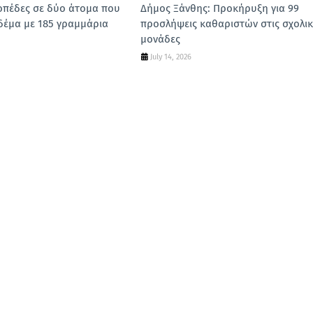
οπέδες σε δύο άτομα που
Δήμος Ξάνθης: Προκήρυξη για 99
δέμα με 185 γραμμάρια
προσλήψεις καθαριστών στις σχολικ
μονάδες
July 14, 2026