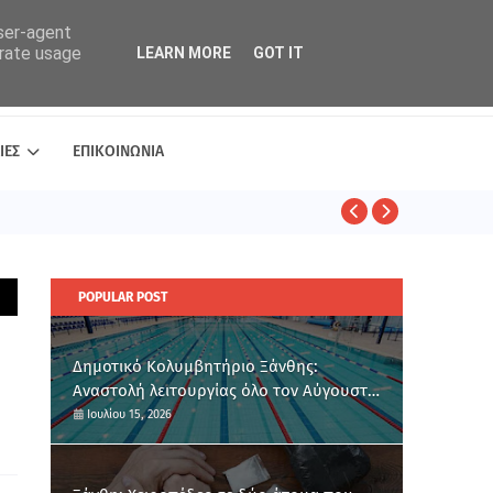
user-agent
erate usage
LEARN MORE
GOT IT
ΙΕΣ
ΕΠΙΚΟΙΝΩΝΙΑ
ΑΣΤΥΝΟΜΙΚΑ
POPULAR POST
Δημοτικό Κολυμβητήριο Ξάνθης:
Αναστολή λειτουργίας όλο τον Αύγουστο
για ετήσια συντήρηση
Ιουλίου 15, 2026