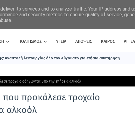
eliver its services and to analyze traffic. Your IP address and 
ormance and security metrics to ensure quality of service, gen
abuse.
ΚΗ
ΠΟΛΙΤΙΣΜΟΣ
ΥΓΕΙΑ
ΑΠΟΨΕΙΣ
ΚΑΙΡΟΣ
ΑΓΓΕΛ
ς: Αναστολή λειτουργίας όλο τον Αύγουστο για ετήσια συντήρηση
λεσε τροχαίο οδηγώντας υπό την επήρεια αλκοόλ
 που προκάλεσε τροχαίο
α αλκοόλ