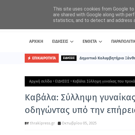
This site uses cookies from Google to d
are shared with Google along with perf
statistics, and to detect and address 
ΑΡΧΙΚΗ
ΕΙΔΗΣΕΙΣ
ΕΝΘΕΤΑ
ΠΑΡΑΠΟΛΙΤΙ
Δημοτικό Κολυμβητήριο Ξάνθη
ΕΠΙΚΑΙΡΟΤΗΤΑ
ΕΙΔΗΣΕΙΣ
Αρχική σελίδα
ΕΙΔΗΣΕΙΣ
Καβάλα: Σύλληψη γυναίκας που προκά
Καβάλα: Σύλληψη γυναίκας
οδηγώντας υπό την επήρει
thrakipress.gr
Οκτωβρίου 05, 2025