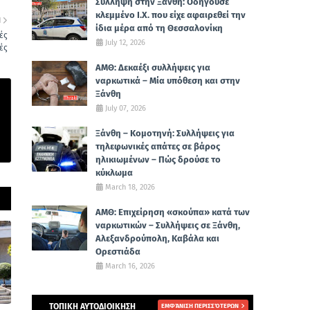
Σύλληψη στην Ξάνθη: Οδηγούσε
κλεμμένο Ι.Χ. που είχε αφαιρεθεί την
Η
ίδια μέρα από τη Θεσσαλονίκη
ές
July 12, 2026
ές
ΑΜΘ: Δεκαέξι συλλήψεις για
ναρκωτικά – Μία υπόθεση και στην
Ξάνθη
July 07, 2026
Ξάνθη – Κομοτηνή: Συλλήψεις για
τηλεφωνικές απάτες σε βάρος
ηλικιωμένων – Πώς δρούσε το
κύκλωμα
March 18, 2026
ΑΜΘ: Επιχείρηση «σκούπα» κατά των
ναρκωτικών – Συλλήψεις σε Ξάνθη,
Αλεξανδρούπολη, Καβάλα και
Ορεστιάδα
March 16, 2026
ΤΟΠΙΚΗ ΑΥΤΟΔΙΟΙΚΗΣΗ
ΕΜΦΆΝΙΣΗ ΠΕΡΙΣΣΌΤΕΡΩΝ