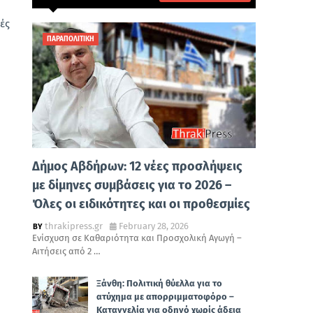
ές
ΠΑΡΑΠΟΛΙΤΙΚΗ
Δήμος Αβδήρων: 12 νέες προσλήψεις
με δίμηνες συμβάσεις για το 2026 –
Όλες οι ειδικότητες και οι προθεσμίες
thrakipress.gr
February 28, 2026
Ενίσχυση σε Καθαριότητα και Προσχολική Αγωγή –
Αιτήσεις από 2 …
Ξάνθη: Πολιτική θύελλα για το
ατύχημα με απορριμματοφόρο –
Καταγγελία για οδηγό χωρίς άδεια