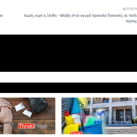
ΝΕΌΤΕΡ
αν
Χωρίς νερό η Ξάνθη – Βλάβη στον αγωγό προκαλεί διακοπές σε πολλ
περιοχ