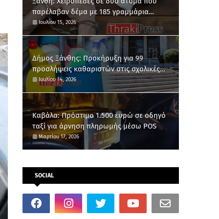
Ξάνθη: Χειροπέδες σε δύο άτομα που
παρέλαβαν δέμα με 185 γραμμάρια
κάνναβης
Ιουλίου 15, 2026
Δήμος Ξάνθης: Προκήρυξη για 99
προσλήψεις καθαριστών στις σχολικές
μονάδες
Ιουλίου 14, 2026
Καβάλα: Πρόστιμο 1.500 ευρώ σε οδηγό
ταξί για άρνηση πληρωμής μέσω POS
Μαρτίου 17, 2026
SOCIAL