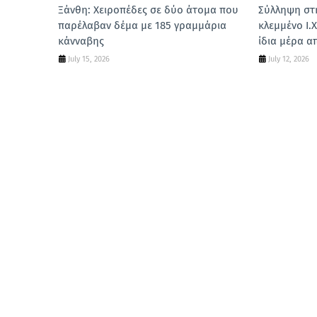
Ξάνθη: Χειροπέδες σε δύο άτομα που
Σύλληψη στ
παρέλαβαν δέμα με 185 γραμμάρια
κλεμμένο Ι.Χ
κάνναβης
ίδια μέρα α
July 15, 2026
July 12, 2026