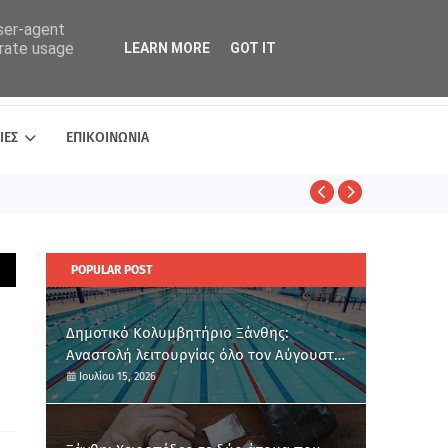
user-agent
erate usage
LEARN MORE
GOT IT
ΙΕΣ
ΕΠΙΚΟΙΝΩΝΙΑ
ΑΣΤΥΝΟΜΙΚΑ
POPULAR POST
Δημοτικό Κολυμβητήριο Ξάνθης:
Αναστολή λειτουργίας όλο τον Αύγουστο
για ετήσια συντήρηση
Ιουλίου 15, 2026