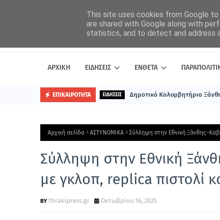
This site uses cookies from Google to d
are shared with Google along with perf
statistics, and to detect and address 
ΑΡΧΙΚΗ
ΕΙΔΗΣΕΙΣ
ΕΝΘΕΤΑ
ΠΑΡΑΠΟΛΙΤΙ
Δημοτικό Κολυμβητήριο Ξάνθη
ΕΠΙΚΑΙΡΟΤΗΤΑ
ΕΙΔΗΣΕΙΣ
Αρχική σελίδα
ΑΣΤΥΝΟΜΙΚΑ
Σύλληψη στην Εθνική Ξάνθης–Καβάλ
Σύλληψη στην Εθνική Ξάνθ
με γκλοπ, replica πιστολί κ
thrakipress.gr
Οκτωβρίου 16, 2025