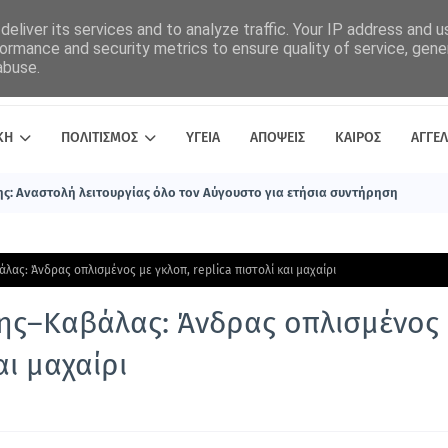
eliver its services and to analyze traffic. Your IP address and 
ormance and security metrics to ensure quality of service, gen
abuse.
ΚΗ
ΠΟΛΙΤΙΣΜΟΣ
ΥΓΕΙΑ
ΑΠΟΨΕΙΣ
ΚΑΙΡΟΣ
ΑΓΓΕΛ
ς: Αναστολή λειτουργίας όλο τον Αύγουστο για ετήσια συντήρηση
ας: Άνδρας οπλισμένος με γκλοπ, replica πιστολί και μαχαίρι
ης–Καβάλας: Άνδρας οπλισμένος
αι μαχαίρι