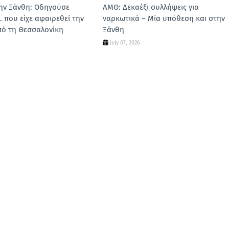
ην Ξάνθη: Οδηγούσε
ΑΜΘ: Δεκαέξι συλλήψεις για
. που είχε αφαιρεθεί την
ναρκωτικά – Μία υπόθεση και στην
πό τη Θεσσαλονίκη
Ξάνθη
July 07, 2026