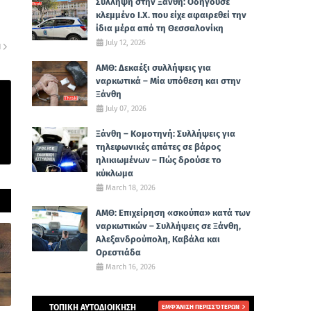
Σύλληψη στην Ξάνθη: Οδηγούσε
κλεμμένο Ι.Χ. που είχε αφαιρεθεί την
ίδια μέρα από τη Θεσσαλονίκη
July 12, 2026
Η
ΑΜΘ: Δεκαέξι συλλήψεις για
ναρκωτικά – Μία υπόθεση και στην
Ξάνθη
July 07, 2026
Ξάνθη – Κομοτηνή: Συλλήψεις για
τηλεφωνικές απάτες σε βάρος
ηλικιωμένων – Πώς δρούσε το
κύκλωμα
March 18, 2026
ΑΜΘ: Επιχείρηση «σκούπα» κατά των
ναρκωτικών – Συλλήψεις σε Ξάνθη,
Αλεξανδρούπολη, Καβάλα και
Ορεστιάδα
March 16, 2026
ΤΟΠΙΚΗ ΑΥΤΟΔΙΟΙΚΗΣΗ
ΕΜΦΆΝΙΣΗ ΠΕΡΙΣΣΌΤΕΡΩΝ