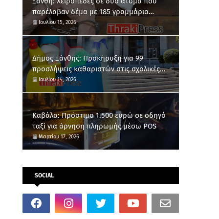
Ξάνθη: Χειροπέδες σε δύο άτομα που
παρέλαβαν δέμα με 185 γραμμάρια
κάνναβης
Ιουλίου 15, 2026
Δήμος Ξάνθης: Προκήρυξη για 99
προσλήψεις καθαριστών στις σχολικές
μονάδες
Ιουλίου 14, 2026
Καβάλα: Πρόστιμο 1.500 ευρώ σε οδηγό
ταξί για άρνηση πληρωμής μέσω POS
Μαρτίου 17, 2026
SOCIAL