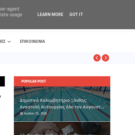
user-agent
erate usage
LEARN MORE
GOT IT
ΙΕΣ
ΕΠΙΚΟΙΝΩΝΙΑ
ΑΣΤΥΝΟΜΙΚΑ
POPULAR POST
ν
Δημοτικό Κολυμβητήριο Ξάνθης:
Αναστολή λειτουργίας όλο τον Αύγουστο
για ετήσια συντήρηση
Ιουλίου 15, 2026