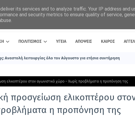
eliver its services and to analyze traffic. Your IP address and 
ormance and security metrics to ensure quality of service, gen
abuse.
ΚΗ
ΠΟΛΙΤΙΣΜΟΣ
ΥΓΕΙΑ
ΑΠΟΨΕΙΣ
ΚΑΙΡΟΣ
ΑΓΓΕΛ
ς: Αναστολή λειτουργίας όλο τον Αύγουστο για ετήσια συντήρηση
ίωση ελικοπτέρου στον αγωνιστικό χώρο – Χωρίς προβλήματα η προπόνηση της
ική προσγείωση ελικοπτέρου στο
 προβλήματα η προπόνηση της