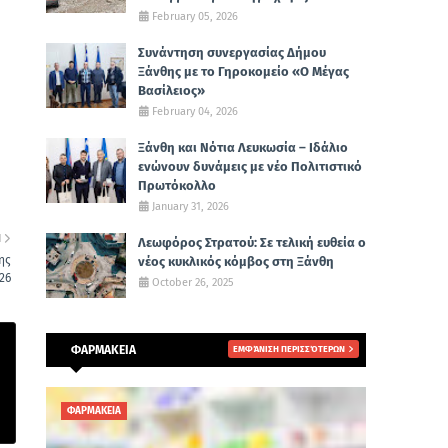
February 05, 2026
Συνάντηση συνεργασίας Δήμου
Ξάνθης με το Γηροκομείο «Ο Μέγας
Βασίλειος»
February 04, 2026
Ξάνθη και Νότια Λευκωσία – Ιδάλιο
ενώνουν δυνάμεις με νέο Πολιτιστικό
Πρωτόκολλο
January 31, 2026
Η
Λεωφόρος Στρατού: Σε τελική ευθεία ο
ης
νέος κυκλικός κόμβος στη Ξάνθη
26
October 26, 2025
ΦΑΡΜΑΚΕΙΑ
ΕΜΦΆΝΙΣΗ ΠΕΡΙΣΣΌΤΕΡΩΝ
ΦΑΡΜΑΚΕΙΑ