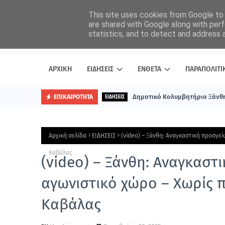
This site uses cookies from Google to d
are shared with Google along with perf
statistics, and to detect and address 
ΑΡΧΙΚΗ
ΕΙΔΗΣΕΙΣ
ΕΝΘΕΤΑ
ΠΑΡΑΠΟΛΙΤΙ
Δημοτικό Κολυμβητήριο Ξάνθη
ΕΠΙΚΑΙΡΟΤΗΤΑ
ΕΙΔΗΣΕΙΣ
Αρχική σελίδα
ΕΙΔΗΣΕΙΣ
(video) – Ξάνθη: Αναγκαστική προσγε
Καβάλας
(video) – Ξάνθη: Αναγκαστ
αγωνιστικό χώρο – Χωρίς
Καβάλας