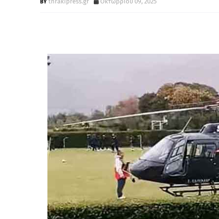
thrakipress.gr
Οκτωβρίου 09, 2025