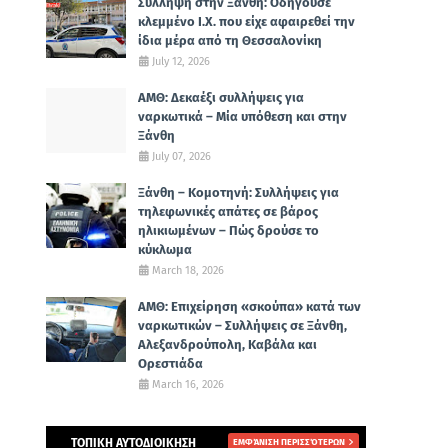
Σύλληψη στην Ξάνθη: Οδηγούσε
κλεμμένο Ι.Χ. που είχε αφαιρεθεί την
ίδια μέρα από τη Θεσσαλονίκη
July 12, 2026
ΑΜΘ: Δεκαέξι συλλήψεις για
ναρκωτικά – Μία υπόθεση και στην
Ξάνθη
July 07, 2026
Ξάνθη – Κομοτηνή: Συλλήψεις για
τηλεφωνικές απάτες σε βάρος
ηλικιωμένων – Πώς δρούσε το
κύκλωμα
March 18, 2026
ΑΜΘ: Επιχείρηση «σκούπα» κατά των
ναρκωτικών – Συλλήψεις σε Ξάνθη,
Αλεξανδρούπολη, Καβάλα και
Ορεστιάδα
March 16, 2026
ΤΟΠΙΚΗ ΑΥΤΟΔΙΟΙΚΗΣΗ
ΕΜΦΆΝΙΣΗ ΠΕΡΙΣΣΌΤΕΡΩΝ