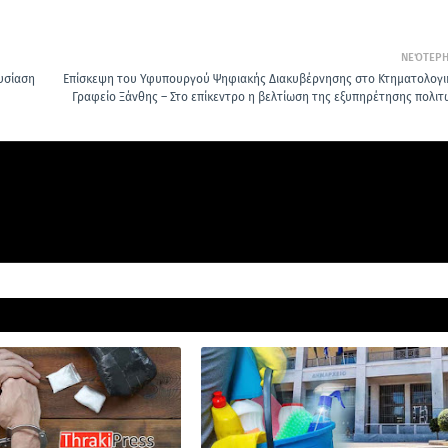
ΝΕΌΤΕΡ
υσίαση
Επίσκεψη του Υφυπουργού Ψηφιακής Διακυβέρνησης στο Κτηματολογι
Γραφείο Ξάνθης – Στο επίκεντρο η βελτίωση της εξυπηρέτησης πολιτ