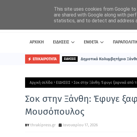
This site uses cookies from Google to d
are shared with Google along with perf
statistics, and to detect and address 
ΑΡΧΙΚΗ
ΕΙΔΗΣΕΙΣ
ΕΝΘΕΤΑ
ΠΑΡΑΠΟΛΙΤΙ
Δημοτικό Κολυμβητήριο Ξάνθη
ΕΠΙΚΑΙΡΟΤΗΤΑ
ΕΙΔΗΣΕΙΣ
Αρχική σελίδα
ΕΙΔΗΣΕΙΣ
Σοκ στην Ξάνθη: Έφυγε ξαφνικά από 
Σοκ στην Ξάνθη: Έφυγε ξα
Μουσόπουλος
thrakipress.gr
Ιανουαρίου 17, 2026