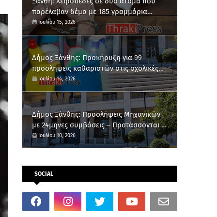
Ξάνθη: Χειροπέδες σε δύο άτομα που
παρέλαβαν δέμα με 185 γραμμάρια
κάνναβης
Ιουλίου 15, 2026
Δήμος Ξάνθης: Προκήρυξη για 99
προσλήψεις καθαριστών στις σχολικές
μονάδες
Ιουλίου 14, 2026
Δήμος Ξάνθης: Προσλήψεις Μηχανικών
με 24μηνες συμβάσεις – Προτάσσονται οι
μόνιμοι κάτοικοι
Ιουλίου 10, 2026
SOCIAL