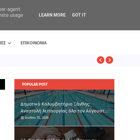
user-agent
erate usage
LEARN MORE
GOT IT
ΙΕΣ
ΕΠΙΚΟΙΝΩΝΙΑ
ΑΣΤΥΝΟΜΙΚΑ
POPULAR POST
Δημοτικό Κολυμβητήριο Ξάνθης:
Αναστολή λειτουργίας όλο τον Αύγουστο
για ετήσια συντήρηση
Ιουλίου 15, 2026