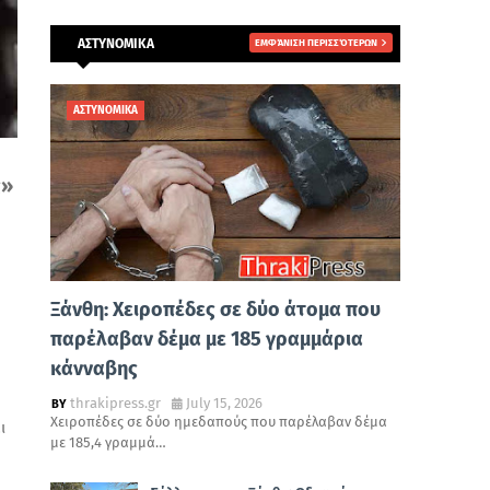
ΑΣΤΥΝΟΜΙΚΑ
ΕΜΦΆΝΙΣΗ ΠΕΡΙΣΣΌΤΕΡΩΝ
ΑΣΤΥΝΟΜΙΚΑ
ς»
Ξάνθη: Χειροπέδες σε δύο άτομα που
παρέλαβαν δέμα με 185 γραμμάρια
κάνναβης
thrakipress.gr
July 15, 2026
Χειροπέδες σε δύο ημεδαπούς που παρέλαβαν δέμα
ι
με 185,4 γραμμά…