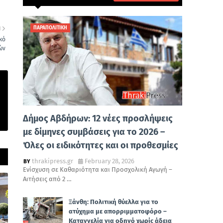
ΠΑΡΑΠΟΛΙΤΙΚΗ
Η
κό
ών
Δήμος Αβδήρων: 12 νέες προσλήψεις
με δίμηνες συμβάσεις για το 2026 –
Όλες οι ειδικότητες και οι προθεσμίες
thrakipress.gr
February 28, 2026
Ενίσχυση σε Καθαριότητα και Προσχολική Αγωγή –
Αιτήσεις από 2 …
Ξάνθη: Πολιτική θύελλα για το
ατύχημα με απορριμματοφόρο –
Καταγγελία για οδηγό χωρίς άδεια