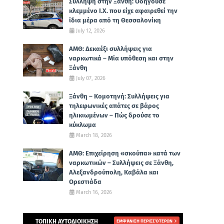
Σύλληψη στην Ξάνθη: Οδηγούσε
κλεμμένο Ι.Χ. που είχε αφαιρεθεί την
ίδια μέρα από τη Θεσσαλονίκη
July 12, 2026
ΑΜΘ: Δεκαέξι συλλήψεις για
ναρκωτικά – Μία υπόθεση και στην
Ξάνθη
July 07, 2026
Ξάνθη – Κομοτηνή: Συλλήψεις για
τηλεφωνικές απάτες σε βάρος
ηλικιωμένων – Πώς δρούσε το
κύκλωμα
March 18, 2026
ΑΜΘ: Επιχείρηση «σκούπα» κατά των
ναρκωτικών – Συλλήψεις σε Ξάνθη,
Αλεξανδρούπολη, Καβάλα και
Ορεστιάδα
March 16, 2026
ΤΟΠΙΚΗ ΑΥΤΟΔΙΟΙΚΗΣΗ
ΕΜΦΆΝΙΣΗ ΠΕΡΙΣΣΌΤΕΡΩΝ