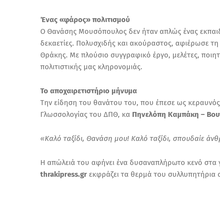
Ένας «φάρος» πολιτισμού
Ο Θανάσης Μουσόπουλος δεν ήταν απλώς ένας εκπαιδ
δεκαετίες. Πολυσχιδής και ακούραστος, αφιέρωσε τη ζ
Θράκης. Με πλούσιο συγγραφικό έργο, μελέτες, ποιητ
πολιτιστικής μας κληρονομιάς.
Το αποχαιρετιστήριο μήνυμα
Την είδηση του θανάτου του, που έπεσε ως κεραυνός
Γλωσσολογίας του ΔΠΘ, κα
Πηνελόπη Καμπάκη – Βου
«Καλό ταξίδι, Θανάση μου! Καλό ταξίδι, σπουδαίε άν
Η απώλειά του αφήνει ένα δυσαναπλήρωτο κενό στα γ
thrakipress.gr
εκφράζει τα θερμά του συλλυπητήρια σ