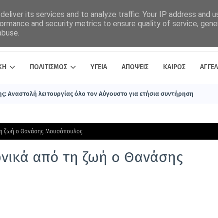
eliver its services and to analyze traffic. Your IP address and 
ormance and security metrics to ensure quality of service, gen
abuse.
ΚΗ
ΠΟΛΙΤΙΣΜΟΣ
ΥΓΕΙΑ
ΑΠΟΨΕΙΣ
ΚΑΙΡΟΣ
ΑΓΓΕΛ
ς: Αναστολή λειτουργίας όλο τον Αύγουστο για ετήσια συντήρηση
τη ζωή ο Θανάσης Μουσόπουλος
φνικά από τη ζωή ο Θανάσης