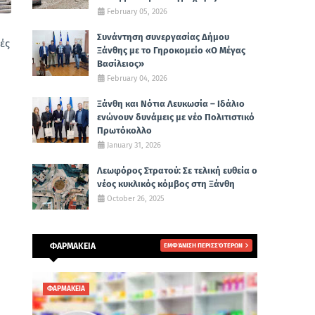
February 05, 2026
Συνάντηση συνεργασίας Δήμου
ές
Ξάνθης με το Γηροκομείο «Ο Μέγας
Βασίλειος»
February 04, 2026
Ξάνθη και Νότια Λευκωσία – Ιδάλιο
ενώνουν δυνάμεις με νέο Πολιτιστικό
Πρωτόκολλο
January 31, 2026
Λεωφόρος Στρατού: Σε τελική ευθεία ο
νέος κυκλικός κόμβος στη Ξάνθη
October 26, 2025
ΦΑΡΜΑΚΕΙΑ
ΕΜΦΆΝΙΣΗ ΠΕΡΙΣΣΌΤΕΡΩΝ
ΦΑΡΜΑΚΕΙΑ