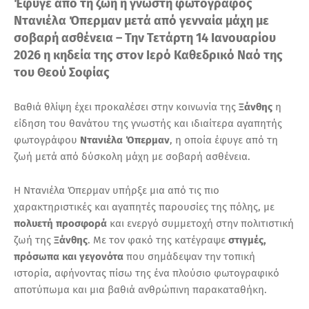
Έφυγε από τη ζωή η γνωστή φωτογράφος
Ντανιέλα Όπερμαν μετά από γενναία μάχη με
σοβαρή ασθένεια – Την Τετάρτη 14 Ιανουαρίου
2026 η κηδεία της στον Ιερό Καθεδρικό Ναό της
του Θεού Σοφίας
Βαθιά θλίψη έχει προκαλέσει στην κοινωνία της
Ξάνθης
η
είδηση του θανάτου της γνωστής και ιδιαίτερα αγαπητής
φωτογράφου
Ντανιέλα Όπερμαν
, η οποία έφυγε από τη
ζωή μετά από δύσκολη μάχη με σοβαρή ασθένεια.
Η Ντανιέλα Όπερμαν υπήρξε μια από τις πιο
χαρακτηριστικές και αγαπητές παρουσίες της πόλης, με
πολυετή προσφορά
και ενεργό συμμετοχή στην πολιτιστική
ζωή της
Ξάνθης
. Με τον φακό της κατέγραψε
στιγμές,
πρόσωπα και γεγονότα
που σημάδεψαν την τοπική
ιστορία, αφήνοντας πίσω της ένα πλούσιο φωτογραφικό
αποτύπωμα και μια βαθιά ανθρώπινη παρακαταθήκη.