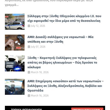
Χειροπέδες σε δύο ημεδαπούς που παρέλαβαν δέμα με 185,4
γραμμά…
Σύλληψη στην Ξάνθη: Οδηγούσε κλεμμένο Ι.Χ. που
είχε αφαιρεθεί την ίδια μέρα από τη Θεσσαλονίκη
July 12, 2026
ΑΜΘ: Δεκαέξι συλλήψεις για ναρκωτικά – Μία
υπόθεση και στην Ξάνθη
July 07, 2026
Ξάνθη – Κομοτηνή: Συλλήψεις για τηλεφωνικές
απάτες σε βάρος ηλικιωμένων – Πώς δρούσε το
κύκλωμα
March 18, 2026
ΑΜΘ: Επιχείρηση «σκούπα» κατά των ναρκωτικών –
Συλλήψεις σε Ξάνθη, Αλεξανδρούπολη, Καβάλα και
Ορεστιάδα
March 16, 2026
ΕΜΦΆΝΙΣΗ ΠΕΡΙΣΣΌΤΕΡΩΝ