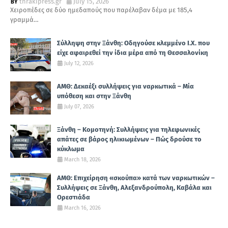
thrakipress.gr
July 15, 2026
Χειροπέδες σε δύο ημεδαπούς που παρέλαβαν δέμα με 185,4
γραμμά…
Σύλληψη στην Ξάνθη: Οδηγούσε κλεμμένο Ι.Χ. που
είχε αφαιρεθεί την ίδια μέρα από τη Θεσσαλονίκη
July 12, 2026
ΑΜΘ: Δεκαέξι συλλήψεις για ναρκωτικά – Μία
υπόθεση και στην Ξάνθη
July 07, 2026
Ξάνθη – Κομοτηνή: Συλλήψεις για τηλεφωνικές
απάτες σε βάρος ηλικιωμένων – Πώς δρούσε το
κύκλωμα
March 18, 2026
ΑΜΘ: Επιχείρηση «σκούπα» κατά των ναρκωτικών –
Συλλήψεις σε Ξάνθη, Αλεξανδρούπολη, Καβάλα και
Ορεστιάδα
March 16, 2026