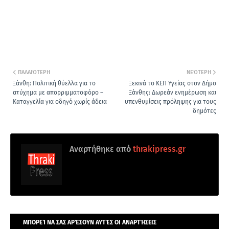
ΠΑΛΑΙΌΤΕΡΗ
ΝΕΌΤΕΡΗ
Ξάνθη: Πολιτική θύελλα για το
Ξεκινά το ΚΕΠ Υγείας στον Δήμο
ατύχημα με απορριμματοφόρο –
Ξάνθης: Δωρεάν ενημέρωση και
Καταγγελία για οδηγό χωρίς άδεια
υπενθυμίσεις πρόληψης για τους
δημότες
Αναρτήθηκε από
thrakipress.gr
ΜΠΟΡΕΊ ΝΑ ΣΑΣ ΑΡΈΣΟΥΝ ΑΥΤΈΣ ΟΙ ΑΝΑΡΤΉΣΕΙΣ