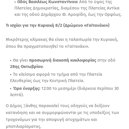
Οδός Βασιλέως Κωνσταντίνου:
Από το ύψος της
Πλατείας Δημοκρατίας, διαμέσου της Πλατείας Αντίκα
και της οδού Δημάρχου Φ. Αμοιρίδη, έως την Ορφέως.
Τι ισχύει για την Κυριακή 8/2 (Δρώμενο «Γαϊτανάκι»)
Μικρότερης κλίμακας θα είναι η ταλαιπωρία την Κυριακή,
όπου θα πραγματοποιηθεί το «Γαϊτανάκι».
Θα γίνει
προσωρινή διακοπή κυκλοφορίας
στην οδό
28ης Οκτωβρίου
.
Το κλείσιμο αφορά το τμήμα από την Πλατεία
Ελευθερίας έως την Κεντρική Πλατεία.
Ώρα έναρξης:
12:00 το μεσημέρι (διάρκεια περίπου 30
λεπτά).
Ο Δήμος Ξάνθης παρακαλεί τους οδηγούς να δείξουν
κατανόηση και να συμμορφώνονται με τις υποδείξεις των
τροχονόμων για την αποφυγή ατυχημάτων και
μποτιλιαρίσματος.