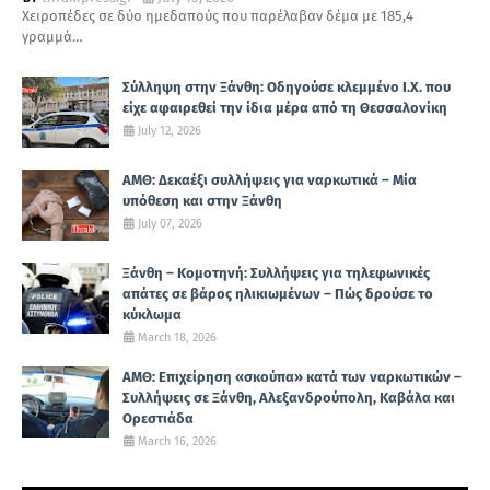
Χειροπέδες σε δύο ημεδαπούς που παρέλαβαν δέμα με 185,4
γραμμά…
Σύλληψη στην Ξάνθη: Οδηγούσε κλεμμένο Ι.Χ. που
είχε αφαιρεθεί την ίδια μέρα από τη Θεσσαλονίκη
July 12, 2026
ΑΜΘ: Δεκαέξι συλλήψεις για ναρκωτικά – Μία
υπόθεση και στην Ξάνθη
July 07, 2026
Ξάνθη – Κομοτηνή: Συλλήψεις για τηλεφωνικές
απάτες σε βάρος ηλικιωμένων – Πώς δρούσε το
κύκλωμα
March 18, 2026
ΑΜΘ: Επιχείρηση «σκούπα» κατά των ναρκωτικών –
Συλλήψεις σε Ξάνθη, Αλεξανδρούπολη, Καβάλα και
Ορεστιάδα
March 16, 2026