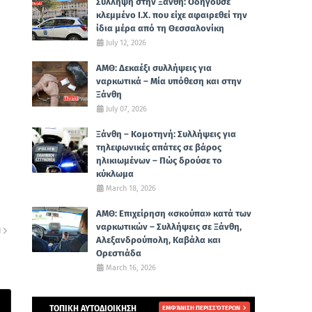
Σύλληψη στην Ξάνθη: Οδηγούσε
κλεμμένο Ι.Χ. που είχε αφαιρεθεί την
ίδια μέρα από τη Θεσσαλονίκη
July 12, 2026
ΑΜΘ: Δεκαέξι συλλήψεις για
ναρκωτικά – Μία υπόθεση και στην
Ξάνθη
July 07, 2026
Ξάνθη – Κομοτηνή: Συλλήψεις για
τηλεφωνικές απάτες σε βάρος
ηλικιωμένων – Πώς δρούσε το
κύκλωμα
March 18, 2026
ΑΜΘ: Επιχείρηση «σκούπα» κατά των
ναρκωτικών – Συλλήψεις σε Ξάνθη,
Η
Αλεξανδρούπολη, Καβάλα και
Ορεστιάδα
March 16, 2026
ΤΟΠΙΚΗ ΑΥΤΟΔΙΟΙΚΗΣΗ
ΕΜΦΆΝΙΣΗ ΠΕΡΙΣΣΌΤΕΡΩΝ