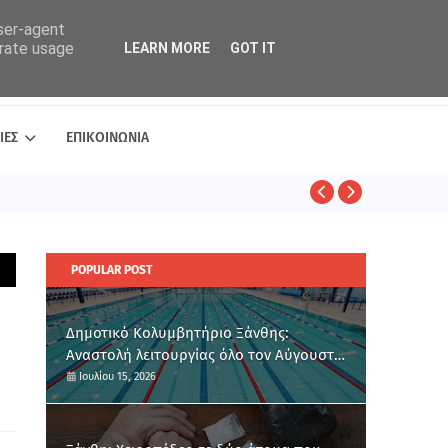
user-agent
erate usage
LEARN MORE
GOT IT
ΙΕΣ
ΕΠΙΚΟΙΝΩΝΙΑ
ΑΣΤΥΝΟΜΙΚΑ
POPULAR POST
Δημοτικό Κολυμβητήριο Ξάνθης:
Αναστολή λειτουργίας όλο τον Αύγουστο
για ετήσια συντήρηση
Ιουλίου 15, 2026