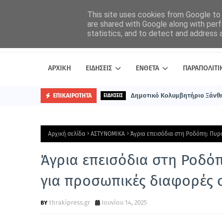
This site uses cookies from Google to d
are shared with Google along with perf
statistics, and to detect and address 
ΑΡΧΙΚΗ
ΕΙΔΗΣΕΙΣ
ΕΝΘΕΤΑ
ΠΑΡΑΠΟΛΙΤΙ
Δημοτικό Κολυμβητήριο Ξάνθη
ΕΠΙΚΑΙΡΟΤΗΤΑ
ΕΙΔΗΣΕΙΣ
Αρχική σελίδα
ΑΣΤΥΝΟΜΙΚΑ
Άγρια επεισόδια στη Ροδόπη: Πυρ
Άγρια επεισόδια στη Ροδό
για προσωπικές διαφορές σ
thrakipress.gr
Ιουνίου 14, 2025