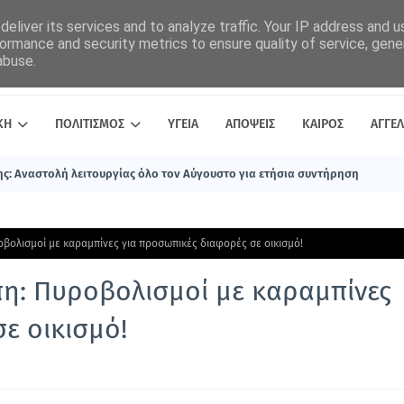
eliver its services and to analyze traffic. Your IP address and 
ormance and security metrics to ensure quality of service, gen
abuse.
ΚΗ
ΠΟΛΙΤΙΣΜΟΣ
ΥΓΕΙΑ
ΑΠΟΨΕΙΣ
ΚΑΙΡΟΣ
ΑΓΓΕΛ
ς: Αναστολή λειτουργίας όλο τον Αύγουστο για ετήσια συντήρηση
οβολισμοί με καραμπίνες για προσωπικές διαφορές σε οικισμό!
πη: Πυροβολισμοί με καραμπίνες
ε οικισμό!