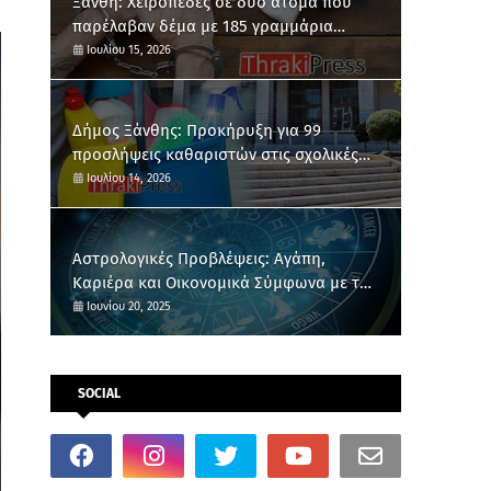
Ξάνθη: Χειροπέδες σε δύο άτομα που
παρέλαβαν δέμα με 185 γραμμάρια
κάνναβης
Ιουλίου 15, 2026
Δήμος Ξάνθης: Προκήρυξη για 99
προσλήψεις καθαριστών στις σχολικές
μονάδες
Ιουλίου 14, 2026
Αστρολογικές Προβλέψεις: Αγάπη,
Καριέρα και Οικονομικά Σύμφωνα με το
Ζώδιό σου
Ιουνίου 20, 2025
SOCIAL