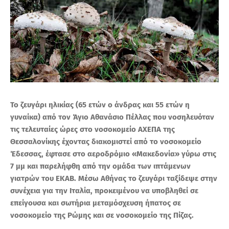
Το ζευγάρι ηλικίας (65 ετών ο άνδρας και 55 ετών η
γυναίκα) από τον Άγιο Αθανάσιο Πέλλας που νοσηλευόταν
τις τελευταίες ώρες στο νοσοκομείο ΑΧΕΠΑ της
Θεσσαλονίκης έχοντας διακομιστεί από το νοσοκομείο
Έδεσσας, έφτασε στο αεροδρόμιο «Μακεδονία» γύρω στις
7 μμ και παρελήφθη από την ομάδα των ιπτάμενων
γιατρών του ΕΚΑΒ. Μέσω Αθήνας το ζευγάρι ταξίδεψε στην
συνέχεια για την Ιταλία, προκειμένου να υποβληθεί σε
επείγουσα και σωτήρια μεταμόσχευση ήπατος σε
νοσοκομείο της Ρώμης και σε νοσοκομείο της Πίζας.