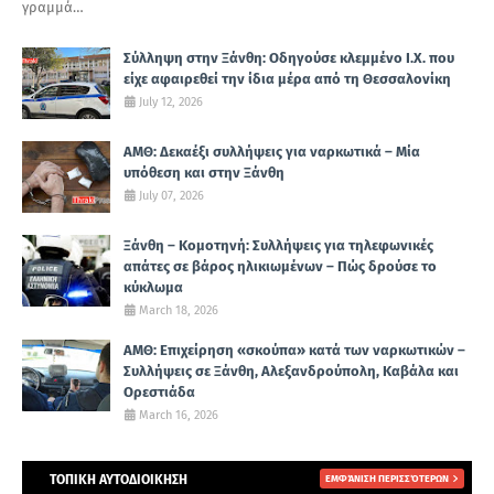
γραμμά…
Σύλληψη στην Ξάνθη: Οδηγούσε κλεμμένο Ι.Χ. που
είχε αφαιρεθεί την ίδια μέρα από τη Θεσσαλονίκη
July 12, 2026
ΑΜΘ: Δεκαέξι συλλήψεις για ναρκωτικά – Μία
υπόθεση και στην Ξάνθη
July 07, 2026
Ξάνθη – Κομοτηνή: Συλλήψεις για τηλεφωνικές
απάτες σε βάρος ηλικιωμένων – Πώς δρούσε το
κύκλωμα
March 18, 2026
ΑΜΘ: Επιχείρηση «σκούπα» κατά των ναρκωτικών –
Συλλήψεις σε Ξάνθη, Αλεξανδρούπολη, Καβάλα και
Ορεστιάδα
March 16, 2026
ΤΟΠΙΚΗ ΑΥΤΟΔΙΟΙΚΗΣΗ
ΕΜΦΆΝΙΣΗ ΠΕΡΙΣΣΌΤΕΡΩΝ