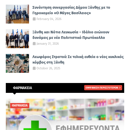
Συνάντηση συνεργασίας Δήμου Ξάνθης με το
Γηροκομείο «Ο Μέγας Βασίλειος»
February 04, 2026
Ξάνθη και Νότια Λευκωσία – Ιδάλιο ενώνουν
δυνάμεις με νέο Πολιτιστικό Πρωτόκολλο
January 31, 2026
Λεωφόρος Στρατού: Σε τελική ευθεία ο νέος κυκλικός
κόμβος στη Ξάνθη
October 26, 2025
ΦΑΡΜΑΚΕΙΑ
ΕΜΦΆΝΙΣΗ ΠΕΡΙΣΣΌΤΕΡΩΝ
ΦΑΡΜΑΚΕΙΑ