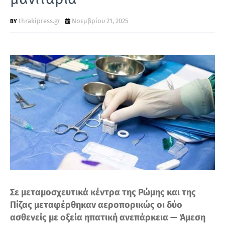
Τ
Α
thrakipress.gr
Νοεμβρίου 21, 2025
Σε μεταμοσχευτικά κέντρα της Ρώμης και της
Πίζας μεταφέρθηκαν αεροπορικώς οι δύο
ασθενείς με οξεία ηπατική ανεπάρκεια — Άμεση